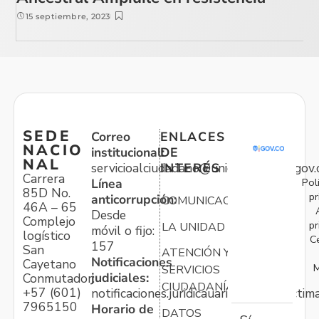
15 septiembre, 2023
SEDE
Correo
ENLACES
NACIO
institucional:
DE
NAL
servicioalciudadano@unidadvictimas.gov.
INTERÉS
Carrera
Pol
Línea
85D No.
pr
anticorrupción:
COMUNICACIONES
46A – 65
Desde
Complejo
pr
LA UNIDAD
móvil o fijo:
logístico
C
157
San
ATENCIÓN Y
Notificaciones
Cayetano
M
SERVICIOS
judiciales:
Conmutador:
CIUDADANÍA
+57 (601)
notificaciones.juridicauariv@unidadvictim
7965150
Horario de
DATOS