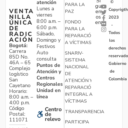
Sí
atención
©
PARA LA
gu
Lunes a
Copyrigth
VENTA
en
PAZ
viernes
NILLA
os
2023
8:00 a.m. –
ÚNICA
FONDO
en:
-
6:00 p.m.
DE
PARA LA
Todos
RADIC
Sábado,
REPARACIÓN
ACIÓN
Domingo y
los
A VÍCTIMAS
Bogotá:
Festivos
derechos
Carrera
Auto
SNARIV-
reservado
85D No.
consulta
SISTEMA
46A – 65
Gobierno
Puntos de
NACIONAL
Complejo
Atención y
de
logístico
DE
Centros
Colombia
San
ATENCIÓN Y
Regionales
Cayetano
REPARACIÓN
Unidad en
Horario:
INTEGRAL A
línea
8:00 a.m. –
VÍCTIMAS
4:00 p.m.
Código
Centro
TRANSPARENCIA
Postal:
de
relevo
111071
PARTICIPA