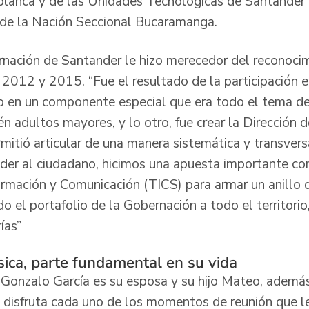
ablanca y de las Unidades Tecnológicas de Santander 
l de la Nación Seccional Bucaramanga.
rnación de Santander le hizo merecedor del reconoc
 2012 y 2015. “Fue el resultado de la participación e
o en un componente especial que era todo el tema de 
 adultos mayores, y lo otro, fue crear la Dirección 
mitió articular de una manera sistemática y transvers
nder al ciudadano, hicimos una apuesta importante con
ormación y Comunicación (TICS) para armar un anillo 
do el portafolio de la Gobernación a todo el territorio
ías”
sica, parte fundamental en su vida
e Gonzalo García es su esposa y su hijo Mateo, ademá
disfruta cada uno de los momentos de reunión que l