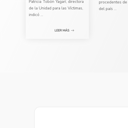
Patricia Tobón Yagarí, directora
procedentes de 
de la Unidad para las Víctimas,
del país
...
indicó
...
LEER MÁS