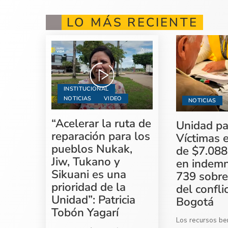
LO MÁS RECIENTE
INSTITUCIONAL
NOTICIAS
VIDEO
NOTICIAS
“Acelerar la ruta de
Unidad pa
reparación para los
Víctimas 
pueblos Nukak,
de $7.088
Jiw, Tukano y
en indemn
Sikuani es una
739 sobre
prioridad de la
del confli
Unidad”: Patricia
Bogotá
Tobón Yagarí
Los recursos ben