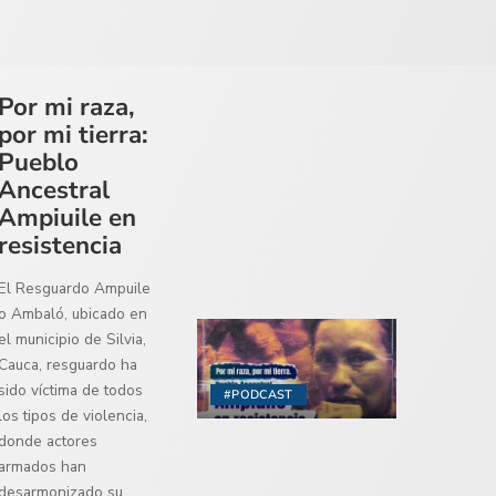
Por mi raza,
por mi tierra:
Pueblo
Ancestral
Ampiuile en
resistencia
El Resguardo Ampuile
o Ambaló, ubicado en
el municipio de Silvia,
Cauca, resguardo ha
sido víctima de todos
#PODCAST
los tipos de violencia,
donde actores
armados han
desarmonizado su