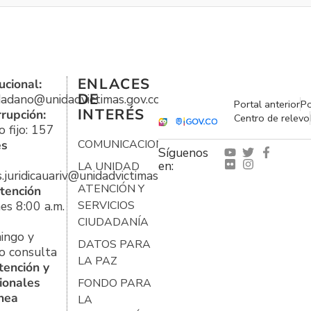
ENLACES
ucional:
DE
udadano@unidadvictimas.gov.co
Portal anterior
Po
INTERÉS
rrupción:
Centro de relevo
 fijo: 157
es
COMUNICACIONES
Síguenos
en:
LA UNIDAD
s.juridicauariv@unidadvictimas.gov.co
ATENCIÓN Y
tención
es 8:00 a.m.
SERVICIOS
CIUDADANÍA
ingo y
DATOS PARA
o consulta
LA PAZ
tención y
ionales
FONDO PARA
ínea
LA