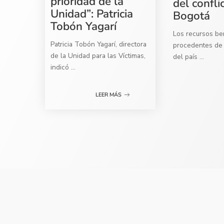
prioridad de la
del confli
Unidad”: Patricia
Bogotá
Tobón Yagarí
Los recursos ben
Patricia Tobón Yagarí, directora
procedentes de 
de la Unidad para las Víctimas,
del país
...
indicó
...
LEER MÁS