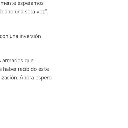
gualmente esperamos
iano una sola vez”,
con una inversión
os armados que
e haber recibido este
nización. Ahora espero