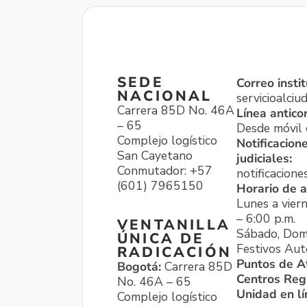
SEDE
Correo instit
NACIONAL
servicioalci
Carrera 85D No. 46A
Línea antico
– 65
Desde móvil o
Complejo logístico
Notificacion
San Cayetano
judiciales:
Conmutador: +57
notificacione
(601) 7965150
Horario de a
Lunes a viern
– 6:00 p.m.
VENTANILLA
Sábado, Dom
ÚNICA DE
Festivos Aut
RADICACIÓN
Puntos de A
Bogotá:
Carrera 85D
Centros Reg
No. 46A – 65
Unidad en l
Complejo logístico