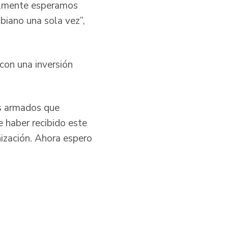
gualmente esperamos
iano una sola vez”,
con una inversión
os armados que
e haber recibido este
nización. Ahora espero