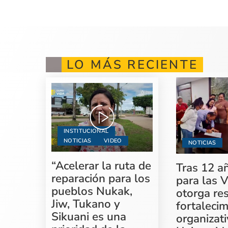
LO MÁS RECIENTE
INSTITUCIONAL
NOTICIAS
VIDEO
NOTICIAS
“Acelerar la ruta de
Tras 12 a
reparación para los
para las V
pueblos Nukak,
otorga re
Jiw, Tukano y
fortaleci
Sikuani es una
organizati