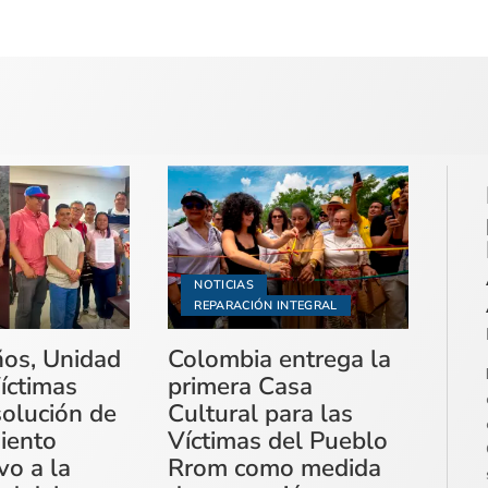
NOTICIAS
REPARACIÓN INTEGRAL
ños, Unidad
Colombia entrega la
íctimas
primera Casa
solución de
Cultural para las
miento
Víctimas del Pueblo
vo a la
Rrom como medida