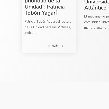
prioridad de la
Universid
Unidad”: Patricia
Atlántico
Tobón Yagarí
El mecanismo per
Patricia Tobón Yagarí, directora
comunidad univer
de la Unidad para las Víctimas,
manera autóno
indicó
...
LEER MÁS