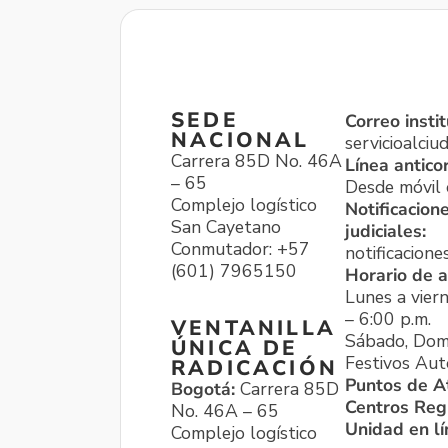
SEDE
Correo instit
NACIONAL
servicioalci
Carrera 85D No. 46A
Línea antico
– 65
Desde móvil o
Complejo logístico
Notificacion
San Cayetano
judiciales:
Conmutador: +57
notificacione
(601) 7965150
Horario de a
Lunes a viern
– 6:00 p.m.
VENTANILLA
Sábado, Dom
ÚNICA DE
Festivos Aut
RADICACIÓN
Puntos de A
Bogotá:
Carrera 85D
Centros Reg
No. 46A – 65
Unidad en l
Complejo logístico