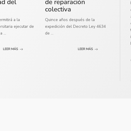
ad del
de reparación
colectiva
mitirá a la
Quince años después de la
sitaria ejecutar de
expedición del Decreto Ley 4634
ma
...
de
...
LEER MÁS
LEER MÁS