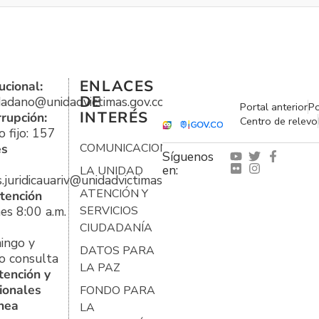
ENLACES
ucional:
DE
udadano@unidadvictimas.gov.co
Portal anterior
Po
INTERÉS
rrupción:
Centro de relevo
 fijo: 157
es
COMUNICACIONES
Síguenos
en:
LA UNIDAD
s.juridicauariv@unidadvictimas.gov.co
ATENCIÓN Y
tención
es 8:00 a.m.
SERVICIOS
CIUDADANÍA
ingo y
DATOS PARA
o consulta
LA PAZ
tención y
ionales
FONDO PARA
ínea
LA