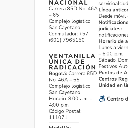
NACIONAL
servicioalci
Carrera 85D No. 46A
Línea antico
– 65
Desde móvil o
Complejo logístico
Notificacion
San Cayetano
judiciales:
Conmutador: +57
notificacione
(601) 7965150
Horario de a
Lunes a viern
– 6:00 p.m.
VENTANILLA
Sábado, Dom
ÚNICA DE
Festivos Aut
RADICACIÓN
Puntos de A
Bogotá:
Carrera 85D
Centros Reg
No. 46A – 65
Unidad en l
Complejo logístico
San Cayetano
Horario: 8:00 a.m. –
Centro d
4:00 p.m.
Código Postal:
111071