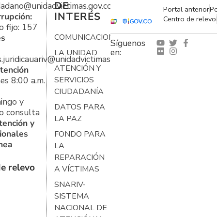
DE
udadano@unidadvictimas.gov.co
Portal anterior
Po
INTERÉS
rrupción:
Centro de relevo
 fijo: 157
es
COMUNICACIONES
Síguenos
en:
LA UNIDAD
s.juridicauariv@unidadvictimas.gov.co
ATENCIÓN Y
tención
es 8:00 a.m.
SERVICIOS
CIUDADANÍA
ingo y
DATOS PARA
o consulta
LA PAZ
tención y
ionales
FONDO PARA
ínea
LA
REPARACIÓN
e relevo
A VÍCTIMAS
SNARIV-
SISTEMA
NACIONAL DE