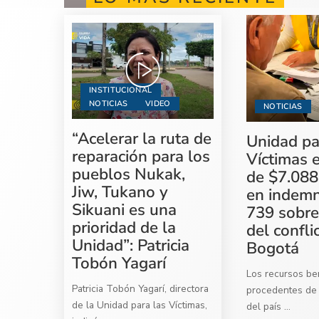
INSTITUCIONAL
NOTICIAS
VIDEO
NOTICIAS
“Acelerar la ruta de
Unidad pa
reparación para los
Víctimas 
pueblos Nukak,
de $7.088
Jiw, Tukano y
en indemn
Sikuani es una
739 sobre
prioridad de la
del confli
Unidad”: Patricia
Bogotá
Tobón Yagarí
Los recursos ben
Patricia Tobón Yagarí, directora
procedentes de 
de la Unidad para las Víctimas,
del país
...