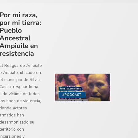
Por mi raza,
por mi tierra:
Pueblo
Ancestral
Ampiuile en
resistencia
El Resguardo Ampuile
o Ambaló, ubicado en
el municipio de Silvia,
Cauca, resguardo ha
sido víctima de todos
#PODCAST
los tipos de violencia,
donde actores
armados han
desarmonizado su
territorio con
incursiones y