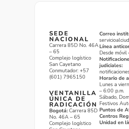
SEDE
Correo instit
NACIONAL
servicioalci
Carrera 85D No. 46A
Línea antico
– 65
Desde móvil o
Complejo logístico
Notificacion
San Cayetano
judiciales:
Conmutador: +57
notificacione
(601) 7965150
Horario de a
Lunes a viern
– 6:00 p.m.
VENTANILLA
Sábado, Dom
ÚNICA DE
Festivos Aut
RADICACIÓN
Puntos de A
Bogotá:
Carrera 85D
Centros Reg
No. 46A – 65
Unidad en l
Complejo logístico