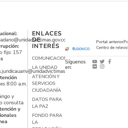
ENLACES
ucional:
DE
udadano@unidadvictimas.gov.co
Portal anterior
Po
INTERÉS
rrupción:
Centro de relevo
 fijo: 157
es
COMUNICACIONES
Síguenos
en:
LA UNIDAD
s.juridicauariv@unidadvictimas.gov.co
ATENCIÓN Y
tención
es 8:00 a.m.
SERVICIOS
CIUDADANÍA
ingo y
DATOS PARA
o consulta
LA PAZ
tención y
ionales
FONDO PARA
ínea
LA