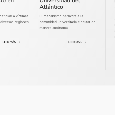
cto en
Universidad del
Atlántico
efician a víctimas
El mecanismo permitirá a la
diversas regiones
comunidad universitaria ejecutar de
manera autónoma
...
LEER MÁS
LEER MÁS