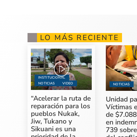
LO MÁS RECIENTE
INSTITUCIONAL
NOTICIAS
VIDEO
NOTICIAS
“Acelerar la ruta de
Unidad pa
reparación para los
Víctimas 
pueblos Nukak,
de $7.088
Jiw, Tukano y
en indemn
Sikuani es una
739 sobre
prioridad de la