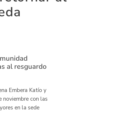
eda
comunidad
as al resguardo
gena Embera Katío y
de noviembre con las
yores en la sede