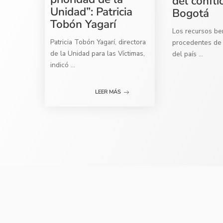
del confli
Unidad”: Patricia
Bogotá
Tobón Yagarí
Los recursos ben
Patricia Tobón Yagarí, directora
procedentes de 
de la Unidad para las Víctimas,
del país
...
indicó
...
LEER MÁS