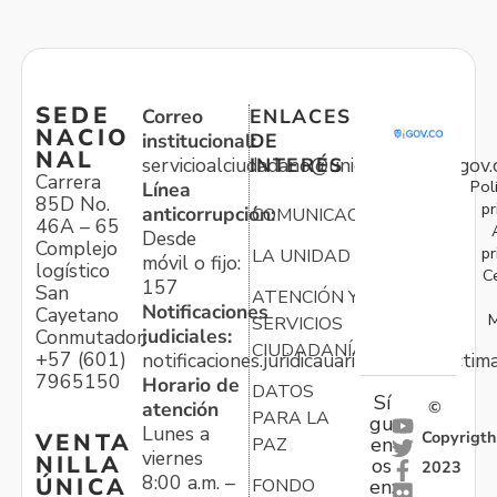
SEDE
Correo
ENLACES
NACIO
institucional:
DE
NAL
servicioalciudadano@unidadvictimas.gov.
INTERÉS
Carrera
Pol
Línea
85D No.
pr
anticorrupción:
COMUNICACIONES
46A – 65
Desde
Complejo
pr
LA UNIDAD
móvil o fijo:
logístico
C
157
San
ATENCIÓN Y
Notificaciones
Cayetano
M
SERVICIOS
judiciales:
Conmutador:
CIUDADANÍA
+57 (601)
notificaciones.juridicauariv@unidadvictim
7965150
Horario de
DATOS
Sí
atención
©
PARA LA
gu
Lunes a
Copyrigth
VENTA
en
PAZ
viernes
NILLA
os
2023
8:00 a.m. –
ÚNICA
FONDO
en:
-