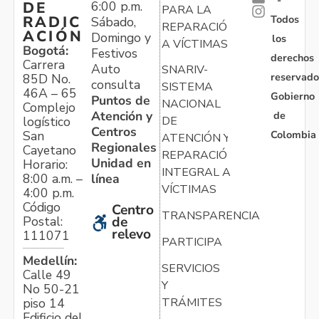
6:00 p.m.
DE
PARA LA
Todos
RADIC
Sábado,
REPARACIÓN
ACIÓN
Domingo y
los
A VÍCTIMAS
Bogotá:
Festivos
derechos
Carrera
Auto
SNARIV-
reservado
85D No.
consulta
SISTEMA
46A – 65
Gobierno
Puntos de
NACIONAL
Complejo
Atención y
de
logístico
DE
Centros
Colombia
San
ATENCIÓN Y
Regionales
Cayetano
REPARACIÓN
Unidad en
Horario:
INTEGRAL A
línea
8:00 a.m. –
VÍCTIMAS
4:00 p.m.
Código
Centro
TRANSPARENCIA
Postal:
de
relevo
111071
PARTICIPA
Medellín:
SERVICIOS
Calle 49
Y
No 50-21
TRÁMITES
piso 14
Edificio del