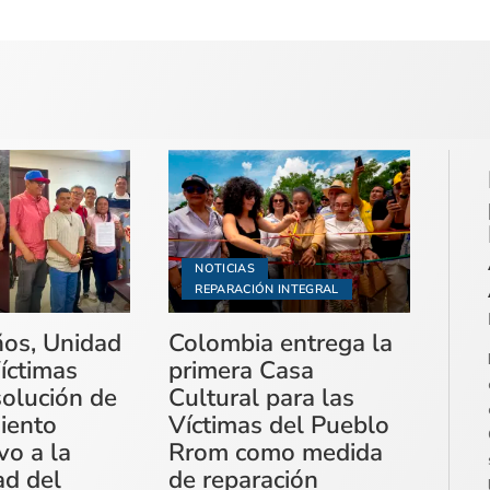
NOTICIAS
REPARACIÓN INTEGRAL
ños, Unidad
Colombia entrega la
íctimas
primera Casa
solución de
Cultural para las
miento
Víctimas del Pueblo
vo a la
Rrom como medida
ad del
de reparación