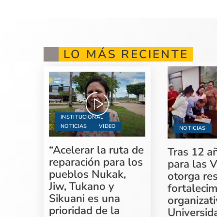
LO MÁS RECIENTE
INSTITUCIONAL
NOTICIAS
VIDEO
NOTICIAS
“Acelerar la ruta de
Tras 12 a
reparación para los
para las V
pueblos Nukak,
otorga re
Jiw, Tukano y
fortaleci
Sikuani es una
organizati
prioridad de la
Universid