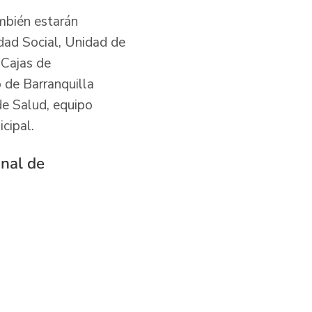
mbién estarán
idad Social, Unidad de
 Cajas de
 de Barranquilla
de Salud, equipo
cipal.
onal de