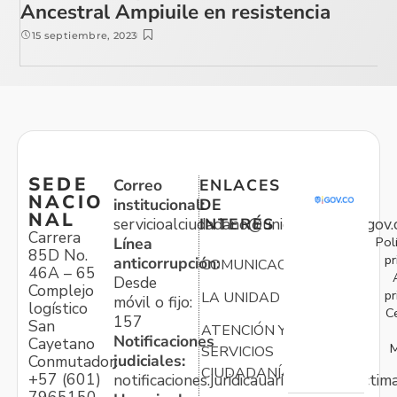
Ancestral Ampiuile en resistencia
15 septiembre, 2023
SEDE
Correo
ENLACES
NACIO
institucional:
DE
NAL
servicioalciudadano@unidadvictimas.gov.
INTERÉS
Carrera
Pol
Línea
85D No.
pr
anticorrupción:
COMUNICACIONES
46A – 65
Desde
Complejo
pr
LA UNIDAD
móvil o fijo:
logístico
C
157
San
ATENCIÓN Y
Notificaciones
Cayetano
M
SERVICIOS
judiciales:
Conmutador:
CIUDADANÍA
+57 (601)
notificaciones.juridicauariv@unidadvictim