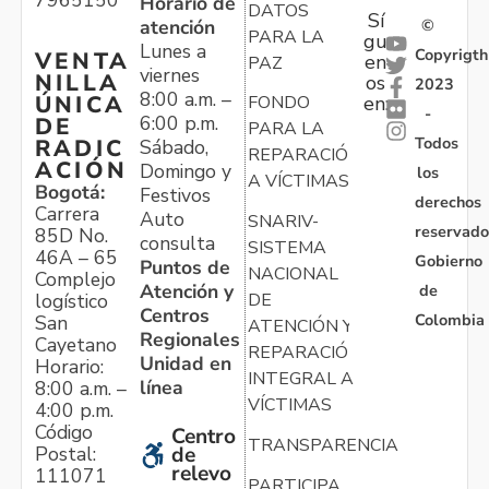
7965150
Horario de
DATOS
Sí
atención
©
PARA LA
gu
Lunes a
Copyrigth
VENTA
en
PAZ
viernes
NILLA
os
2023
8:00 a.m. –
ÚNICA
FONDO
en:
-
6:00 p.m.
DE
PARA LA
Todos
RADIC
Sábado,
REPARACIÓN
ACIÓN
Domingo y
los
A VÍCTIMAS
Bogotá:
Festivos
derechos
Carrera
Auto
SNARIV-
reservado
85D No.
consulta
SISTEMA
46A – 65
Gobierno
Puntos de
NACIONAL
Complejo
Atención y
de
logístico
DE
Centros
Colombia
San
ATENCIÓN Y
Regionales
Cayetano
REPARACIÓN
Unidad en
Horario:
INTEGRAL A
línea
8:00 a.m. –
VÍCTIMAS
4:00 p.m.
Código
Centro
TRANSPARENCIA
Postal:
de
relevo
111071
PARTICIPA