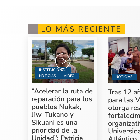
LO MÁS RECIENTE
INSTITUCIONAL
NOTICIAS
VIDEO
NOTICIAS
“Acelerar la ruta de
Tras 12 a
reparación para los
para las V
pueblos Nukak,
otorga re
Jiw, Tukano y
fortaleci
Sikuani es una
organizati
prioridad de la
Universid
Unidad”: Patricia
Atlántico