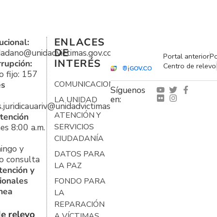
ENLACES
ucional:
DE
udadano@unidadvictimas.gov.co
Portal anterior
Po
INTERÉS
rrupción:
Centro de relevo
 fijo: 157
es
COMUNICACIONES
Síguenos
en:
LA UNIDAD
s.juridicauariv@unidadvictimas.gov.co
ATENCIÓN Y
tención
es 8:00 a.m.
SERVICIOS
CIUDADANÍA
ingo y
DATOS PARA
o consulta
LA PAZ
tención y
ionales
FONDO PARA
ínea
LA
REPARACIÓN
e relevo
A VÍCTIMAS