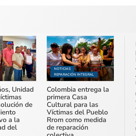
NOTICIAS
REPARACIÓN INTEGRAL
ños, Unidad
Colombia entrega la
íctimas
primera Casa
solución de
Cultural para las
miento
Víctimas del Pueblo
vo a la
Rrom como medida
ad del
de reparación
colectiva