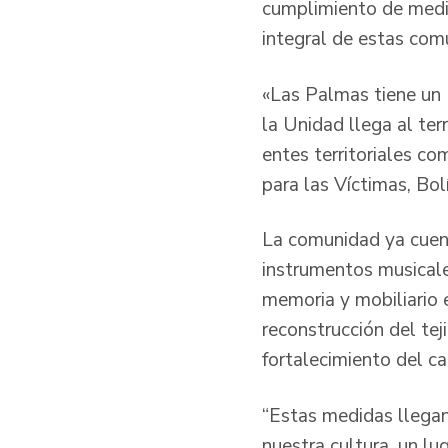
cumplimiento de medid
integral de estas com
«Las Palmas tiene un 
la Unidad llega al te
entes territoriales co
para las Víctimas, Bo
La comunidad ya cuent
instrumentos musicales
memoria y mobiliario e
reconstrucción del tej
fortalecimiento del c
“Estas medidas llega
nuestra cultura, un l