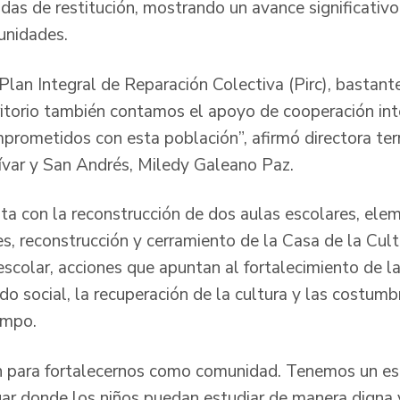
as de restitución, mostrando un avance significativo 
unidades.
Plan Integral de Reparación Colectiva (Pirc), bastan
rritorio también contamos el apoyo de cooperación int
mprometidos con esta población”, afirmó directora terr
lívar y San Andrés, Miledy Galeano Paz.
a con la reconstrucción de dos aulas escolares, ele
, reconstrucción y cerramiento de la Casa de la Cultu
scolar, acciones que apuntan al fortalecimiento de la
ido social, la recuperación de la cultura y las costumb
ampo.
n para fortalecernos como comunidad. Tenemos un esp
ugar donde los niños puedan estudiar de manera digna 