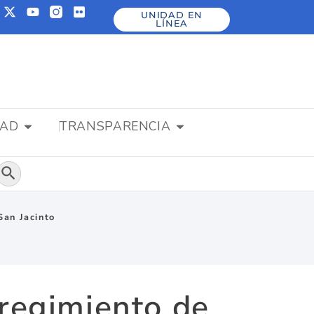
UNIDAD EN
LÍNEA
DAD
TRANSPARENCIA
Botón de búsqueda
San Jacinto
rregimiento de