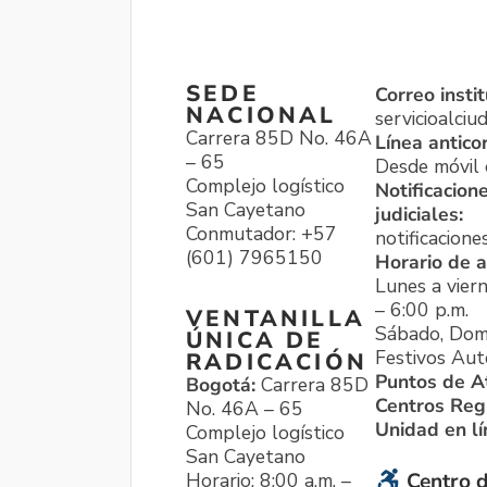
SEDE
Correo instit
NACIONAL
servicioalci
Carrera 85D No. 46A
Línea antico
– 65
Desde móvil o
Complejo logístico
Notificacion
San Cayetano
judiciales:
Conmutador: +57
notificacione
(601) 7965150
Horario de a
Lunes a viern
– 6:00 p.m.
VENTANILLA
Sábado, Dom
ÚNICA DE
Festivos Aut
RADICACIÓN
Puntos de A
Bogotá:
Carrera 85D
Centros Reg
No. 46A – 65
Unidad en l
Complejo logístico
San Cayetano
Horario: 8:00 a.m. –
Centro d