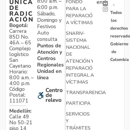
8:00 a.m. –
ÚNICA
FONDO
en:
-
6:00 p.m.
DE
PARA LA
Todos
RADIC
Sábado,
REPARACIÓN
ACIÓN
Domingo y
los
A VÍCTIMAS
Bogotá:
Festivos
derechos
Carrera
Auto
SNARIV-
reservado
85D No.
consulta
SISTEMA
46A – 65
Gobierno
Puntos de
NACIONAL
Complejo
Atención y
de
logístico
DE
Centros
Colombia
San
ATENCIÓN Y
Regionales
Cayetano
REPARACIÓN
Unidad en
Horario:
INTEGRAL A
línea
8:00 a.m. –
VÍCTIMAS
4:00 p.m.
Código
Centro
TRANSPARENCIA
Postal:
de
relevo
111071
PARTICIPA
Medellín:
SERVICIOS
Calle 49
Y
No 50-21
TRÁMITES
piso 14