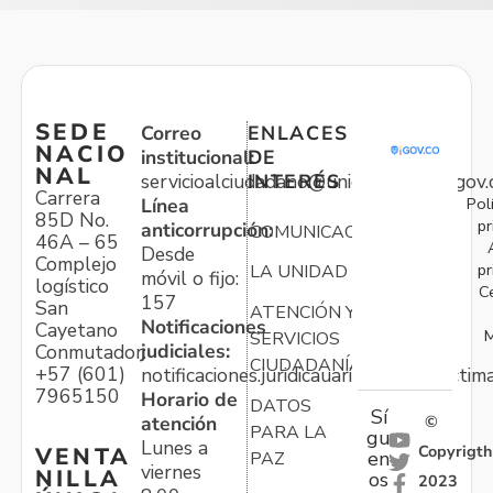
SEDE
Correo
ENLACES
NACIO
institucional:
DE
NAL
servicioalciudadano@unidadvictimas.gov.
INTERÉS
Carrera
Pol
Línea
85D No.
pr
anticorrupción:
COMUNICACIONES
46A – 65
Desde
Complejo
pr
LA UNIDAD
móvil o fijo:
logístico
C
157
San
ATENCIÓN Y
Notificaciones
Cayetano
M
SERVICIOS
judiciales:
Conmutador:
CIUDADANÍA
+57 (601)
notificaciones.juridicauariv@unidadvictim
7965150
Horario de
DATOS
Sí
atención
©
PARA LA
gu
Lunes a
Copyrigth
VENTA
en
PAZ
viernes
NILLA
os
2023