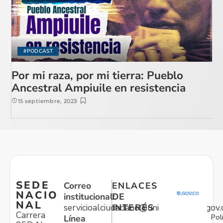
#PODCAST
Por mi raza, por mi tierra: Pueblo
Ancestral Ampiuile en resistencia
15 septiembre, 2023
SEDE
Correo
ENLACES
NACIO
institucional:
DE
NAL
servicioalciudadano@unidadvictimas.gov.
INTERÉS
Carrera
Pol
Línea