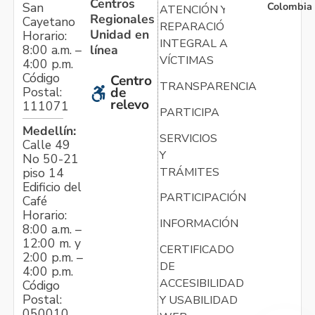
Centros
Colombia
San
ATENCIÓN Y
Regionales
Cayetano
REPARACIÓN
Unidad en
Horario:
INTEGRAL A
línea
8:00 a.m. –
VÍCTIMAS
4:00 p.m.
Código
Centro
TRANSPARENCIA
Postal:
de
relevo
111071
PARTICIPA
Medellín:
SERVICIOS
Calle 49
Y
No 50-21
TRÁMITES
piso 14
Edificio del
PARTICIPACIÓN
Café
Horario:
INFORMACIÓN
8:00 a.m. –
12:00 m. y
CERTIFICADO
2:00 p.m. –
DE
4:00 p.m.
ACCESIBILIDAD
Código
Postal:
Y USABILIDAD
050010