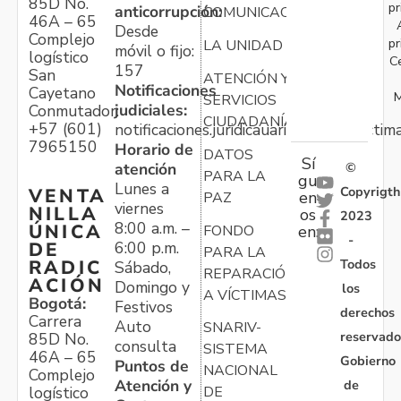
85D No.
pr
anticorrupción:
COMUNICACIONES
46A – 65
Desde
Complejo
pr
LA UNIDAD
móvil o fijo:
logístico
C
157
San
ATENCIÓN Y
Notificaciones
Cayetano
M
SERVICIOS
judiciales:
Conmutador:
CIUDADANÍA
+57 (601)
notificaciones.juridicauariv@unidadvictim
7965150
Horario de
DATOS
Sí
atención
©
PARA LA
gu
Lunes a
Copyrigth
VENTA
en
PAZ
viernes
NILLA
os
2023
8:00 a.m. –
ÚNICA
FONDO
en:
-
6:00 p.m.
DE
PARA LA
Todos
RADIC
Sábado,
REPARACIÓN
ACIÓN
Domingo y
los
A VÍCTIMAS
Bogotá:
Festivos
derechos
Carrera
Auto
SNARIV-
reservado
85D No.
consulta
SISTEMA
46A – 65
Gobierno
Puntos de
NACIONAL
Complejo
Atención y
de
logístico
DE