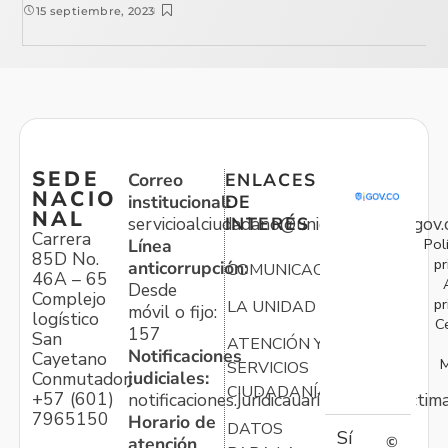
15 septiembre, 2023
SEDE
Correo
ENLACES
NACIO
institucional:
DE
NAL
servicioalciudadano@unidadvictimas.gov.
INTERÉS
Carrera
Pol
Línea
85D No.
pr
anticorrupción:
COMUNICACIONES
46A – 65
Desde
Complejo
pr
LA UNIDAD
móvil o fijo:
logístico
C
157
San
ATENCIÓN Y
Notificaciones
Cayetano
M
SERVICIOS
judiciales:
Conmutador:
CIUDADANÍA
+57 (601)
notificaciones.juridicauariv@unidadvictim
7965150
Horario de
DATOS
Sí
atención
©