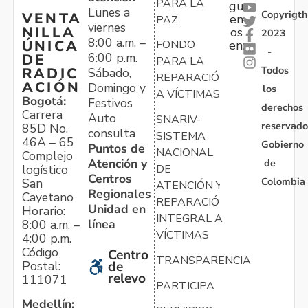
PARA LA
gu
Lunes a
Copyrigth
VENTA
en
PAZ
viernes
NILLA
os
2023
8:00 a.m. –
ÚNICA
FONDO
en:
-
6:00 p.m.
DE
PARA LA
Todos
RADIC
Sábado,
REPARACIÓN
ACIÓN
Domingo y
los
A VÍCTIMAS
Bogotá:
Festivos
derechos
Carrera
Auto
SNARIV-
reservado
85D No.
consulta
SISTEMA
46A – 65
Gobierno
Puntos de
NACIONAL
Complejo
Atención y
de
logístico
DE
Centros
Colombia
San
ATENCIÓN Y
Regionales
Cayetano
REPARACIÓN
Unidad en
Horario:
INTEGRAL A
línea
8:00 a.m. –
VÍCTIMAS
4:00 p.m.
Código
Centro
TRANSPARENCIA
Postal:
de
relevo
111071
PARTICIPA
Medellín: