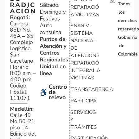
Todos
RADIC
Sábado,
REPARACIÓN
ACIÓN
Domingo y
los
A VÍCTIMAS
Bogotá:
Festivos
derechos
Carrera
Auto
SNARIV-
reservado
85D No.
consulta
SISTEMA
46A – 65
Gobierno
Puntos de
NACIONAL
Complejo
Atención y
de
logístico
DE
Centros
Colombia
San
ATENCIÓN Y
Regionales
Cayetano
REPARACIÓN
Unidad en
Horario:
INTEGRAL A
línea
8:00 a.m. –
VÍCTIMAS
4:00 p.m.
Código
Centro
TRANSPARENCIA
Postal:
de
relevo
111071
PARTICIPA
Medellín:
SERVICIOS
Calle 49
Y
No 50-21
TRÁMITES
piso 14
Edificio del
PARTICIPACIÓN