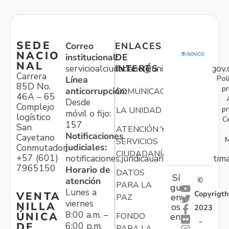
SEDE
Correo
ENLACES
NACIO
institucional:
DE
NAL
servicioalciudadano@unidadvictimas.gov.
INTERÉS
Carrera
Pol
Línea
85D No.
pr
anticorrupción:
COMUNICACIONES
46A – 65
Desde
Complejo
pr
LA UNIDAD
móvil o fijo:
logístico
C
157
San
ATENCIÓN Y
Notificaciones
Cayetano
M
SERVICIOS
judiciales:
Conmutador:
CIUDADANÍA
+57 (601)
notificaciones.juridicauariv@unidadvictim
7965150
Horario de
DATOS
Sí
atención
©
PARA LA
gu
Lunes a
Copyrigth
VENTA
en
PAZ
viernes
NILLA
os
2023
8:00 a.m. –
ÚNICA
FONDO
en:
-
6:00 p.m.
DE
PARA LA