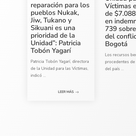
reparación para los
Víctimas 
pueblos Nukak,
de $7.088
Jiw, Tukano y
en indemn
Sikuani es una
739 sobre
prioridad de la
del confli
Unidad”: Patricia
Bogotá
Tobón Yagarí
Los recursos ben
Patricia Tobón Yagarí, directora
procedentes de 
de la Unidad para las Víctimas,
del país
...
indicó
...
LEER MÁS