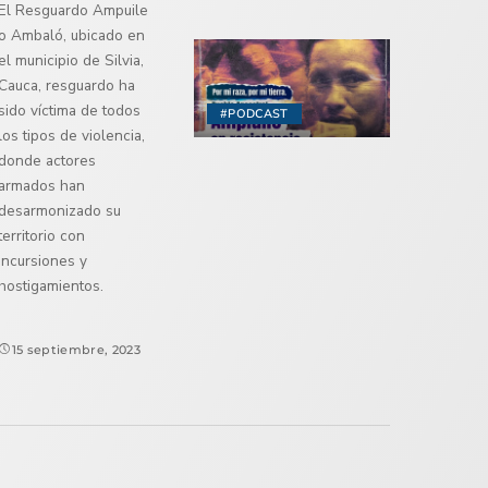
El Resguardo Ampuile
o Ambaló, ubicado en
el municipio de Silvia,
Cauca, resguardo ha
sido víctima de todos
#PODCAST
los tipos de violencia,
donde actores
armados han
desarmonizado su
territorio con
incursiones y
hostigamientos.
15 septiembre, 2023