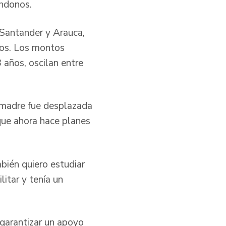
ándonos.
 Santander y Arauca,
sos. Los montos
 años, oscilan entre
a madre fue desplazada
que ahora hace planes
bién quiero estudiar
litar y tenía un
garantizar un apoyo