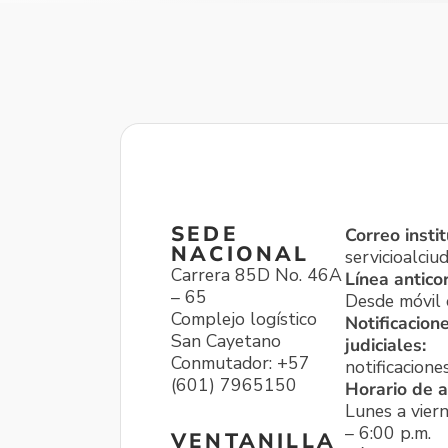
SEDE
Correo instit
NACIONAL
servicioalci
Carrera 85D No. 46A
Línea antico
– 65
Desde móvil o
Complejo logístico
Notificacion
San Cayetano
judiciales:
Conmutador: +57
notificacione
(601) 7965150
Horario de a
Lunes a viern
– 6:00 p.m.
VENTANILLA