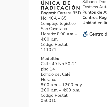
Sábado, Dom
ÚNICA DE
Festivos Aut
RADICACIÓN
Puntos de A
Bogotá:
Carrera 85D
Centros Reg
No. 46A – 65
Unidad en l
Complejo logístico
San Cayetano
Horario: 8:00 a.m. –
Centro d
4:00 p.m.
Código Postal:
111071
Medellín:
Calle 49 No 50-21
piso 14
Edificio del Café
Horario:
8:00 a.m. – 12:00 m. y
2:00 p.m. – 4:00 p.m.
Código Postal:
050010