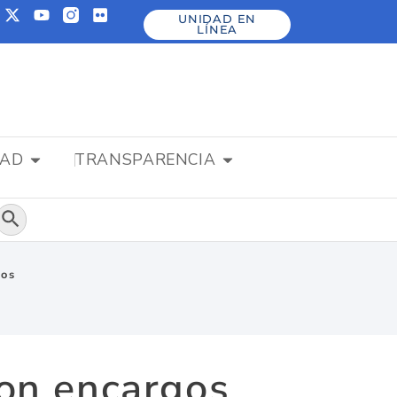
UNIDAD EN
LÍNEA
DAD
TRANSPARENCIA
Botón de búsqueda
ios
on encargos