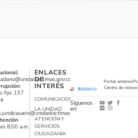
ENLACES
ucional:
DE
udadano@unidadvictimas.gov.co
Portal anterior
Po
INTERÉS
rrupción:
Centro de relevo
 fijo: 157
es
COMUNICACIONES
Síguenos
en:
LA UNIDAD
s.juridicauariv@unidadvictimas.gov.co
ATENCIÓN Y
tención
es 8:00 a.m.
SERVICIOS
CIUDADANÍA