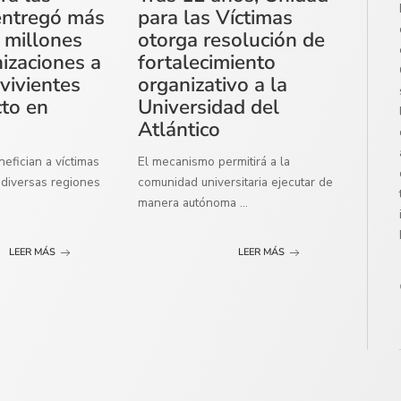
entregó más
para las Víctimas
 millones
otorga resolución de
izaciones a
fortalecimiento
vivientes
organizativo a la
cto en
Universidad del
Atlántico
efician a víctimas
El mecanismo permitirá a la
diversas regiones
comunidad universitaria ejecutar de
manera autónoma
...
LEER MÁS
LEER MÁS