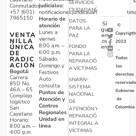
M
SERVICIOS
judiciales:
Conmutador:
CIUDADANÍA
+57 (601)
notificaciones.juridicauariv@unidadvictim
7965150
Horario de
DATOS
Sí
atención
©
PARA LA
gu
Lunes a
Copyrigth
VENTA
en
PAZ
viernes
NILLA
os
2023
8:00 a.m. –
ÚNICA
FONDO
en:
-
6:00 p.m.
DE
PARA LA
Todos
RADIC
Sábado,
REPARACIÓN
ACIÓN
Domingo y
los
A VÍCTIMAS
Bogotá:
Festivos
derechos
Carrera
Auto
SNARIV-
reservado
85D No.
consulta
SISTEMA
46A – 65
Gobierno
Puntos de
NACIONAL
Complejo
Atención y
de
logístico
DE
Centros
Colombia
San
ATENCIÓN Y
Regionales
Cayetano
REPARACIÓN
Unidad en
Horario:
INTEGRAL A
línea
8:00 a.m. –
VÍCTIMAS
4:00 p.m.