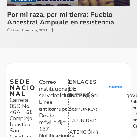
Por mi raza, por mi tierra: Pueblo
Ancestral Ampiuile en resistencia
15 septiembre, 2023
SEDE
Correo
ENLACES
NACIO
institucional:
DE
NAL
servicioalciudadano@unidadvictimas.gov.
INTERÉS
Carrera
Pol
Línea
85D No.
pr
anticorrupción:
COMUNICACIONES
46A – 65
Desde
Complejo
pr
LA UNIDAD
móvil o fijo:
logístico
C
157
San
ATENCIÓN Y
Notificaciones
Cayetano