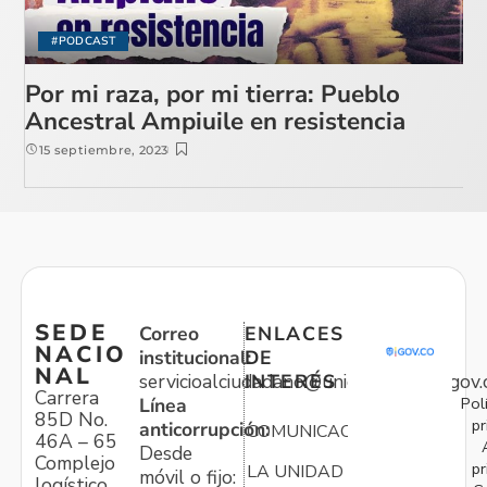
#PODCAST
Por mi raza, por mi tierra: Pueblo
Ancestral Ampiuile en resistencia
15 septiembre, 2023
SEDE
Correo
ENLACES
NACIO
institucional:
DE
NAL
servicioalciudadano@unidadvictimas.gov.
INTERÉS
Carrera
Pol
Línea
85D No.
pr
anticorrupción:
COMUNICACIONES
46A – 65
Desde
Complejo
pr
LA UNIDAD
móvil o fijo:
logístico