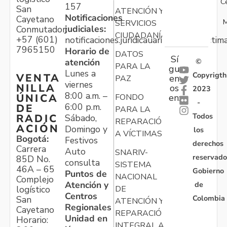
C
157
San
ATENCIÓN Y
Notificaciones
Cayetano
M
SERVICIOS
judiciales:
Conmutador:
CIUDADANÍA
+57 (601)
notificaciones.juridicauariv@unidadvictim
7965150
Horario de
DATOS
Sí
atención
©
PARA LA
gu
Lunes a
Copyrigth
VENTA
en
PAZ
viernes
NILLA
os
2023
8:00 a.m. –
ÚNICA
FONDO
en:
-
6:00 p.m.
DE
PARA LA
Todos
RADIC
Sábado,
REPARACIÓN
ACIÓN
Domingo y
los
A VÍCTIMAS
Bogotá:
Festivos
derechos
Carrera
Auto
SNARIV-
reservado
85D No.
consulta
SISTEMA
46A – 65
Gobierno
Puntos de
NACIONAL
Complejo
Atención y
de
logístico
DE
Centros
Colombia
San
ATENCIÓN Y
Regionales
Cayetano
REPARACIÓN
Unidad en
Horario:
INTEGRAL A