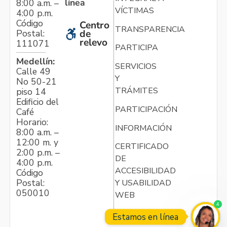
línea
8:00 a.m. –
VÍCTIMAS
4:00 p.m.
Código
Centro
TRANSPARENCIA
Postal:
de
relevo
111071
PARTICIPA
Medellín:
SERVICIOS
Calle 49
Y
No 50-21
TRÁMITES
piso 14
Edificio del
PARTICIPACIÓN
Café
Horario:
INFORMACIÓN
8:00 a.m. –
12:00 m. y
CERTIFICADO
2:00 p.m. –
DE
4:00 p.m.
ACCESIBILIDAD
Código
Postal:
Y USABILIDAD
050010
WEB
4
Estamos en línea