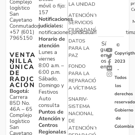
Complejo
pr
LA UNIDAD
móvil o fijo:
logístico
C
157
San
ATENCIÓN Y
Notificaciones
Cayetano
M
SERVICIOS
judiciales:
Conmutador:
CIUDADANÍA
+57 (601)
notificaciones.juridicauariv@unidadvictim
7965150
Horario de
DATOS
Sí
atención
©
PARA LA
gu
Lunes a
Copyrigth
VENTA
en
PAZ
viernes
NILLA
os
2023
8:00 a.m. –
ÚNICA
FONDO
en:
-
6:00 p.m.
DE
PARA LA
Todos
RADIC
Sábado,
REPARACIÓN
ACIÓN
Domingo y
los
A VÍCTIMAS
Bogotá:
Festivos
derechos
Carrera
Auto
SNARIV-
reservado
85D No.
consulta
SISTEMA
46A – 65
Gobierno
Puntos de
NACIONAL
Complejo
Atención y
de
logístico
DE
Centros
Colombia
San
ATENCIÓN Y
Regionales
Cayetano