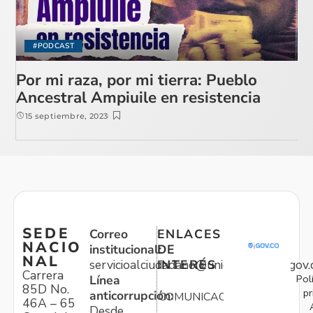
#PODCAST
Por mi raza, por mi tierra: Pueblo
Ancestral Ampiuile en resistencia
15 septiembre, 2023
SEDE
Correo
ENLACES
NACIO
institucional:
DE
NAL
servicioalciudadano@unidadvictimas.gov.
INTERÉS
Carrera
Pol
Línea
85D No.
pr
anticorrupción:
COMUNICACIONES
46A – 65
Desde