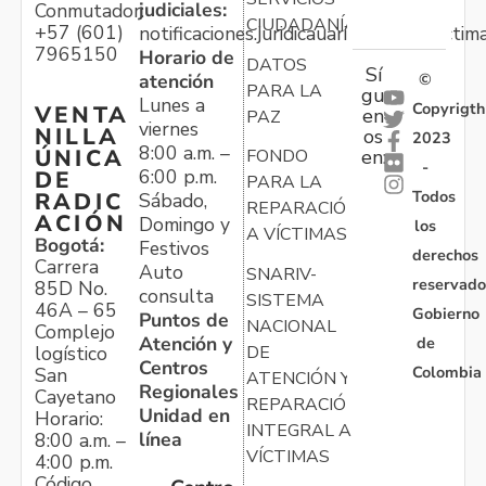
judiciales:
Conmutador:
CIUDADANÍA
+57 (601)
notificaciones.juridicauariv@unidadvictim
7965150
Horario de
DATOS
Sí
atención
©
PARA LA
gu
Lunes a
Copyrigth
VENTA
en
PAZ
viernes
NILLA
os
2023
8:00 a.m. –
ÚNICA
FONDO
en:
-
6:00 p.m.
DE
PARA LA
Todos
RADIC
Sábado,
REPARACIÓN
ACIÓN
Domingo y
los
A VÍCTIMAS
Bogotá:
Festivos
derechos
Carrera
Auto
SNARIV-
reservado
85D No.
consulta
SISTEMA
46A – 65
Gobierno
Puntos de
NACIONAL
Complejo
Atención y
de
logístico
DE
Centros
Colombia
San
ATENCIÓN Y
Regionales
Cayetano
REPARACIÓN
Unidad en
Horario:
INTEGRAL A
línea
8:00 a.m. –
VÍCTIMAS
4:00 p.m.
Código