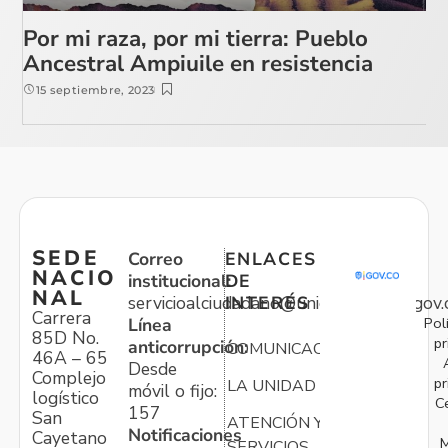
Por mi raza, por mi tierra: Pueblo
Ancestral Ampiuile en resistencia
15 septiembre, 2023
SEDE
Correo
ENLACES
NACIO
institucional:
DE
NAL
servicioalciudadano@unidadvictimas.gov.
INTERÉS
Carrera
Pol
Línea
85D No.
pr
anticorrupción:
COMUNICACIONES
46A – 65
Desde
Complejo
pr
LA UNIDAD
móvil o fijo:
logístico
C
157
San
ATENCIÓN Y
Notificaciones
Cayetano
M
SERVICIOS