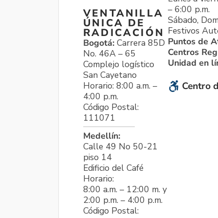
– 6:00 p.m.
VENTANILLA
Sábado, Dom
ÚNICA DE
Festivos Aut
RADICACIÓN
Puntos de A
Bogotá:
Carrera 85D
Centros Reg
No. 46A – 65
Unidad en l
Complejo logístico
San Cayetano
Horario: 8:00 a.m. –
Centro d
4:00 p.m.
Código Postal:
111071
Medellín:
Calle 49 No 50-21
piso 14
Edificio del Café
Horario:
8:00 a.m. – 12:00 m. y
2:00 p.m. – 4:00 p.m.
Código Postal: