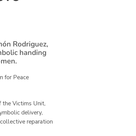
amón Rodriguez,
mbolic handing
omen.
n for Peace
 the Victims Unit,
mbolic delivery,
collective reparation