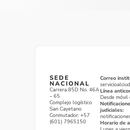
SEDE
Correo instit
NACIONAL
servicioalci
Carrera 85D No. 46A
Línea antico
– 65
Desde móvil o
Complejo logístico
Notificacion
San Cayetano
judiciales:
Conmutador: +57
notificacione
(601) 7965150
Horario de a
Lunes a viern