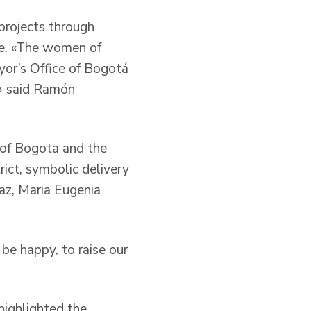
projects through
ure. «The women of
yor’s Office of Bogotá
,» said Ramón
 of Bogota and the
rict, symbolic delivery
az, Maria Eugenia
be happy, to raise our
highlighted the