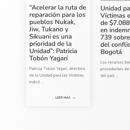
“Acelerar la ruta de
Unidad pa
reparación para los
Víctimas 
pueblos Nukak,
de $7.088
Jiw, Tukano y
en indemn
Sikuani es una
739 sobre
prioridad de la
del confli
Unidad”: Patricia
Bogotá
Tobón Yagarí
Los recursos ben
Patricia Tobón Yagarí, directora
procedentes de 
de la Unidad para las Víctimas,
del país
...
indicó
...
LEER MÁS