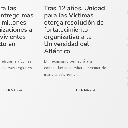
ra las
Tras 12 años, Unidad
entregó más
para las Víctimas
 millones
otorga resolución de
izaciones a
fortalecimiento
vivientes
organizativo a la
cto en
Universidad del
Atlántico
efician a víctimas
El mecanismo permitirá a la
diversas regiones
comunidad universitaria ejecutar de
manera autónoma
...
LEER MÁS
LEER MÁS