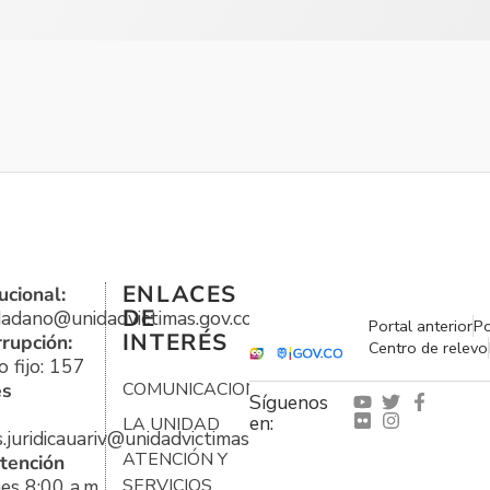
ENLACES
ucional:
DE
udadano@unidadvictimas.gov.co
Portal anterior
Po
INTERÉS
rrupción:
Centro de relevo
 fijo: 157
es
COMUNICACIONES
Síguenos
en:
LA UNIDAD
s.juridicauariv@unidadvictimas.gov.co
ATENCIÓN Y
tención
es 8:00 a.m.
SERVICIOS