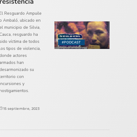
resistencia
El Resguardo Ampuile
o Ambaló, ubicado en
el municipio de Silvia,
Cauca, resguardo ha
sido víctima de todos
#PODCAST
los tipos de violencia,
donde actores
armados han
desarmonizado su
territorio con
incursiones y
hostigamientos.
15 septiembre, 2023