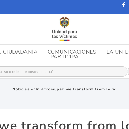
S CIUDADANÍA
COMUNICACIONES
LA UNI
PARTICIPA
r:
Noticias
»
‘In Afromupaz we transform from love’
we transform from l