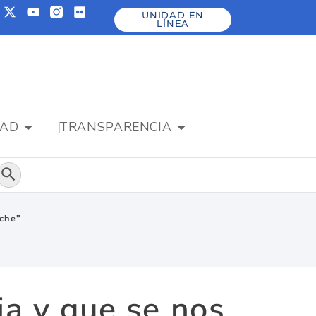
UNIDAD EN
LÍNEA
DAD
TRANSPARENCIA
Botón de búsqueda
uche”
ia y que se nos