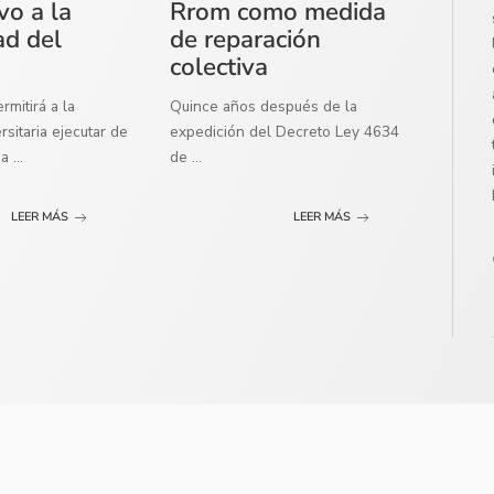
vo a la
Rrom como medida
ad del
de reparación
colectiva
mitirá a la
Quince años después de la
sitaria ejecutar de
expedición del Decreto Ley 4634
ma
...
de
...
LEER MÁS
LEER MÁS