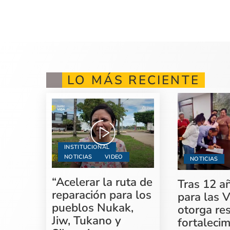
LO MÁS RECIENTE
INSTITUCIONAL
NOTICIAS
VIDEO
NOTICIAS
“Acelerar la ruta de
Tras 12 a
reparación para los
para las V
pueblos Nukak,
otorga re
Jiw, Tukano y
fortaleci