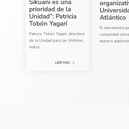
Sikuani es una
organizati
prioridad de la
Universid
Unidad”: Patricia
Atlántico
Tobón Yagarí
El mecanismo per
Patricia Tobón Yagarí, directora
comunidad univer
de la Unidad para las Víctimas,
manera autóno
indicó
...
LEER MÁS