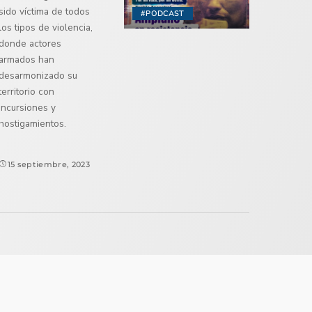
sido víctima de todos
#PODCAST
los tipos de violencia,
donde actores
armados han
desarmonizado su
territorio con
incursiones y
hostigamientos.
15 septiembre, 2023