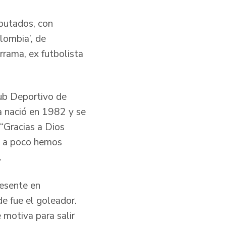
putados, con
lombia’, de
rrama, ex futbolista
lub Deportivo de
a nació en 1982 y se
“Gracias a Dios
o a poco hemos
.
resente en
e fue el goleador.
 motiva para salir