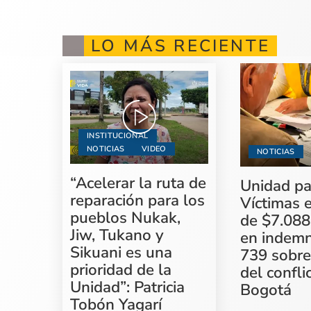
LO MÁS RECIENTE
INSTITUCIONAL
NOTICIAS
VIDEO
NOTICIAS
“Acelerar la ruta de
Unidad pa
reparación para los
Víctimas 
pueblos Nukak,
de $7.088
Jiw, Tukano y
en indemn
Sikuani es una
739 sobre
prioridad de la
del confli
Unidad”: Patricia
Bogotá
Tobón Yagarí