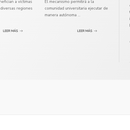
efician a víctimas
El mecanismo permitirá a la
diversas regiones
comunidad universitaria ejecutar de
manera autónoma
...
LEER MÁS
LEER MÁS