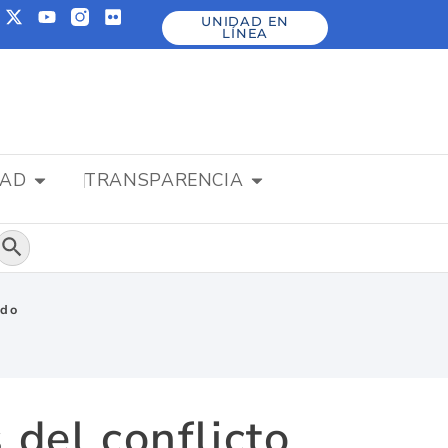
UNIDAD EN
LÍNEA
DAD
TRANSPARENCIA
Botón de búsqueda
ado
 del conflicto