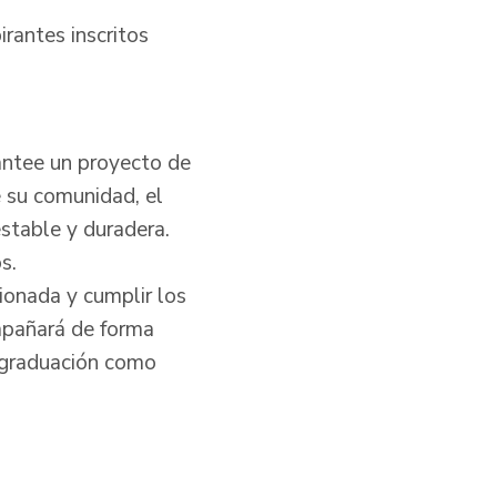
rantes inscritos
lantee un proyecto de
e su comunidad, el
estable y duradera.
s.
cionada y cumplir los
ompañará de forma
u graduación como