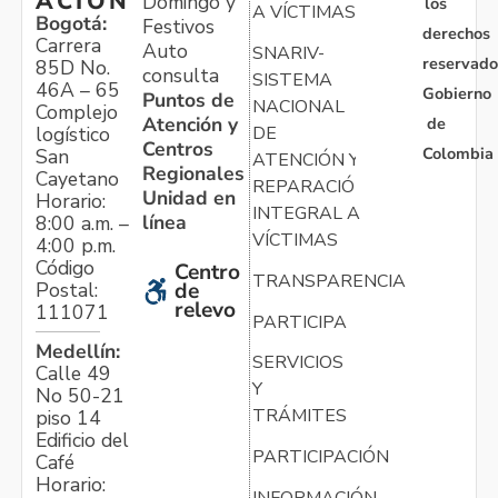
ACIÓN
Domingo y
los
A VÍCTIMAS
Bogotá:
Festivos
derechos
Carrera
Auto
SNARIV-
reservado
85D No.
consulta
SISTEMA
46A – 65
Gobierno
Puntos de
NACIONAL
Complejo
Atención y
de
logístico
DE
Centros
Colombia
San
ATENCIÓN Y
Regionales
Cayetano
REPARACIÓN
Unidad en
Horario:
INTEGRAL A
línea
8:00 a.m. –
VÍCTIMAS
4:00 p.m.
Código
Centro
TRANSPARENCIA
Postal:
de
relevo
111071
PARTICIPA
Medellín:
SERVICIOS
Calle 49
Y
No 50-21
TRÁMITES
piso 14
Edificio del
PARTICIPACIÓN
Café
Horario: