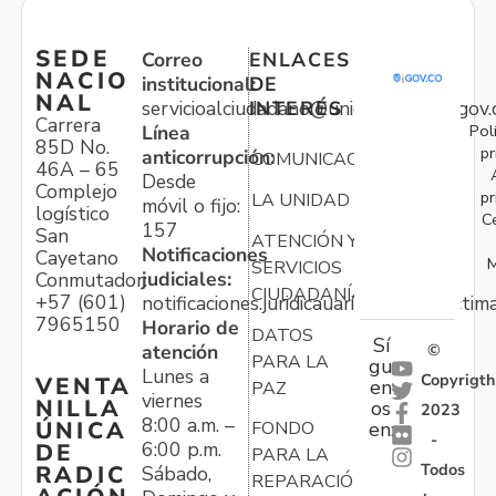
SEDE
Correo
ENLACES
NACIO
institucional:
DE
NAL
servicioalciudadano@unidadvictimas.gov.
INTERÉS
Carrera
Pol
Línea
85D No.
pr
anticorrupción:
COMUNICACIONES
46A – 65
Desde
Complejo
pr
LA UNIDAD
móvil o fijo:
logístico
C
157
San
ATENCIÓN Y
Notificaciones
Cayetano
M
SERVICIOS
judiciales:
Conmutador:
CIUDADANÍA
+57 (601)
notificaciones.juridicauariv@unidadvictim
7965150
Horario de
DATOS
Sí
atención
©
PARA LA
gu
Lunes a
Copyrigth
VENTA
en
PAZ
viernes
NILLA
os
2023
8:00 a.m. –
ÚNICA
FONDO
en:
-
6:00 p.m.
DE
PARA LA
Todos
RADIC
Sábado,
REPARACIÓN