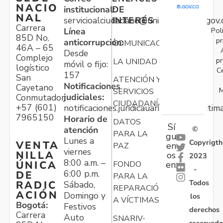
NACIO
institucional:
DE
NAL
servicioalciudadano@unidadvictimas.gov.
INTERÉS
Carrera
Pol
Línea
85D No.
pr
anticorrupción:
COMUNICACIONES
46A – 65
Desde
Complejo
pr
LA UNIDAD
móvil o fijo:
logístico
C
157
San
ATENCIÓN Y
Notificaciones
Cayetano
M
SERVICIOS
judiciales:
Conmutador:
CIUDADANÍA
+57 (601)
notificaciones.juridicauariv@unidadvictim
7965150
Horario de
DATOS
Sí
atención
©
PARA LA
gu
Lunes a
Copyrigth
VENTA
en
PAZ
viernes
NILLA
os
2023
8:00 a.m. –
ÚNICA
FONDO
en:
-
6:00 p.m.
DE
PARA LA
Todos
RADIC
Sábado,
REPARACIÓN
ACIÓN
Domingo y
los
A VÍCTIMAS
Bogotá:
Festivos
derechos
Carrera
Auto
SNARIV-