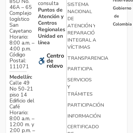
reservado
85D No.
consulta
SISTEMA
46A – 65
Gobierno
Puntos de
NACIONAL
Complejo
Atención y
de
logístico
DE
Centros
Colombia
San
ATENCIÓN Y
Regionales
Cayetano
REPARACIÓN
Unidad en
Horario:
INTEGRAL A
línea
8:00 a.m. –
VÍCTIMAS
4:00 p.m.
Código
Centro
TRANSPARENCIA
Postal:
de
relevo
111071
PARTICIPA
Medellín:
SERVICIOS
Calle 49
Y
No 50-21
TRÁMITES
piso 14
Edificio del
PARTICIPACIÓN
Café
Horario:
INFORMACIÓN
8:00 a.m. –
12:00 m. y
CERTIFICADO
2:00 p.m. –