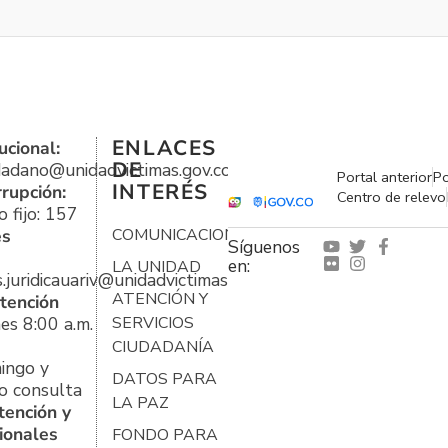
ENLACES
ucional:
DE
udadano@unidadvictimas.gov.co
Portal anterior
Po
INTERÉS
rrupción:
Centro de relevo
 fijo: 157
es
COMUNICACIONES
Síguenos
en:
LA UNIDAD
s.juridicauariv@unidadvictimas.gov.co
ATENCIÓN Y
tención
es 8:00 a.m.
SERVICIOS
CIUDADANÍA
ingo y
DATOS PARA
o consulta
LA PAZ
tención y
ionales
FONDO PARA