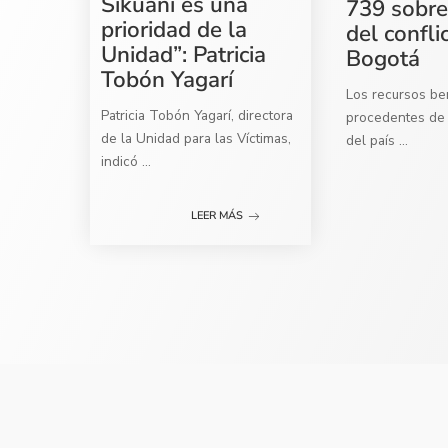
Sikuani es una
739 sobre
prioridad de la
del confli
Unidad”: Patricia
Bogotá
Tobón Yagarí
Los recursos ben
Patricia Tobón Yagarí, directora
procedentes de 
de la Unidad para las Víctimas,
del país
...
indicó
...
LEER MÁS