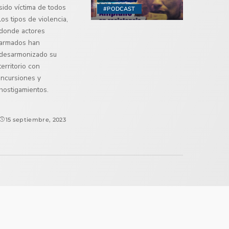
sido víctima de todos
#PODCAST
los tipos de violencia,
donde actores
armados han
desarmonizado su
territorio con
incursiones y
hostigamientos.
15 septiembre, 2023