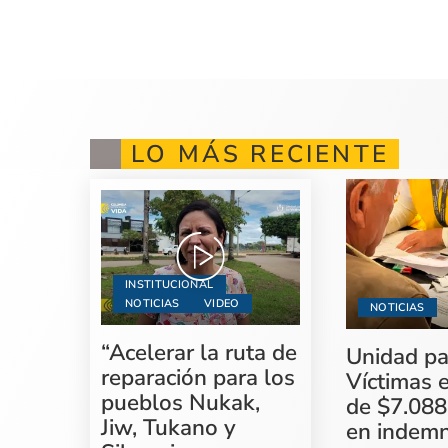
LO MÁS RECIENTE
INSTITUCIONAL
NOTICIAS
VIDEO
NOTICIAS
“Acelerar la ruta de
Unidad pa
reparación para los
Víctimas 
pueblos Nukak,
de $7.088
Jiw, Tukano y
en indemn