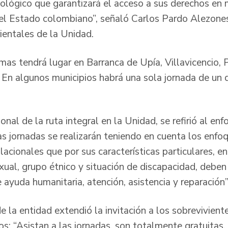
lógico que garantizará el acceso a sus derechos en 
el Estado colombiano”, señaló Carlos Pardo Alezones, 
ientales de la Unidad.
imas tendrá lugar en Barranca de Upía, Villavicencio,
En algunos municipios habrá una sola jornada de un d
nal de la ruta integral en la Unidad, se refirió al enf
as jornadas se realizarán teniendo en cuenta los enfoq
cionales que por sus características particulares, en
xual, grupo étnico y situación de discapacidad, deben 
 ayuda humanitaria, atención, asistencia y reparación”
 de la entidad extendió la invitación a los sobrevivient
ios: “Asistan a las jornadas, son totalmente gratuitas.