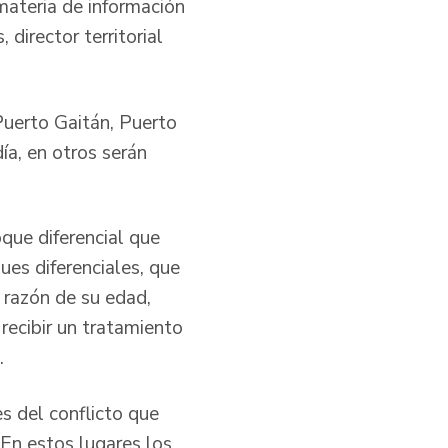
materia de información
director territorial
 Puerto Gaitán, Puerto
ía, en otros serán
oque diferencial que
ues diferenciales, que
 razón de su edad,
recibir un tratamiento
.
es del conflicto que
 En estos lugares los