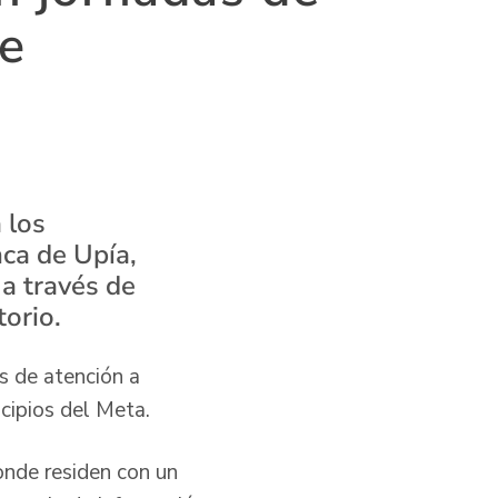
re
 los
nca de Upía,
 a través de
torio.
s de atención a
cipios del Meta.
onde residen con un