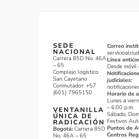
SEDE
Correo instit
NACIONAL
servicioalci
Carrera 85D No. 46A
Línea antico
– 65
Desde móvil o
Complejo logístico
Notificacion
San Cayetano
judiciales:
Conmutador: +57
notificacione
(601) 7965150
Horario de a
Lunes a viern
– 6:00 p.m.
VENTANILLA
Sábado, Dom
ÚNICA DE
Festivos Aut
RADICACIÓN
Puntos de A
Bogotá:
Carrera 85D
Centros Reg
No. 46A – 65