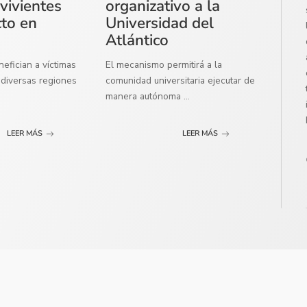
vivientes
organizativo a la
cto en
Universidad del
Atlántico
efician a víctimas
El mecanismo permitirá a la
diversas regiones
comunidad universitaria ejecutar de
manera autónoma
...
LEER MÁS
LEER MÁS