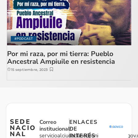
#PODCAST
Por mi raza, por mi tierra: Pueblo
Ancestral Ampiuile en resistencia
15 septiembre, 2023
SEDE
Correo
ENLACES
NACIO
institucional:
DE
NAL
servicioalciudadano@unidadvictimas.gov.
INTERÉS