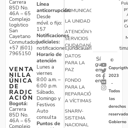
Carrera
Pol
Línea
85D No.
pr
anticorrupción:
COMUNICACIONES
46A – 65
Desde
Complejo
pr
LA UNIDAD
móvil o fijo:
logístico
C
157
San
ATENCIÓN Y
Notificaciones
Cayetano
M
SERVICIOS
judiciales:
Conmutador:
CIUDADANÍA
+57 (601)
notificaciones.juridicauariv@unidadvictim
7965150
Horario de
DATOS
Sí
atención
©
PARA LA
gu
Lunes a
Copyrigth
VENTA
en
PAZ
viernes
NILLA
os
2023
8:00 a.m. –
ÚNICA
FONDO
en:
-
6:00 p.m.
DE
PARA LA
Todos
RADIC
Sábado,
REPARACIÓN
ACIÓN
Domingo y
los
A VÍCTIMAS
Bogotá:
Festivos
derechos
Carrera
Auto
SNARIV-
reservado
85D No.
consulta
SISTEMA
46A – 65
Gobierno
Puntos de
NACIONAL
Complejo