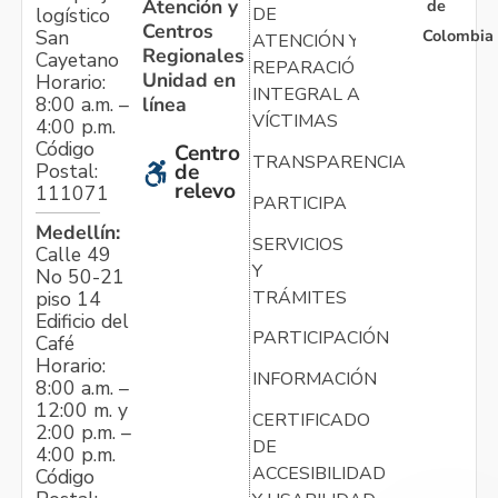
Atención y
de
logístico
DE
Centros
Colombia
San
ATENCIÓN Y
Regionales
Cayetano
REPARACIÓN
Unidad en
Horario:
INTEGRAL A
línea
8:00 a.m. –
VÍCTIMAS
4:00 p.m.
Código
Centro
TRANSPARENCIA
Postal:
de
relevo
111071
PARTICIPA
Medellín:
SERVICIOS
Calle 49
Y
No 50-21
TRÁMITES
piso 14
Edificio del
PARTICIPACIÓN
Café
Horario:
INFORMACIÓN
8:00 a.m. –
12:00 m. y
CERTIFICADO
2:00 p.m. –
DE
4:00 p.m.
ACCESIBILIDAD
Código