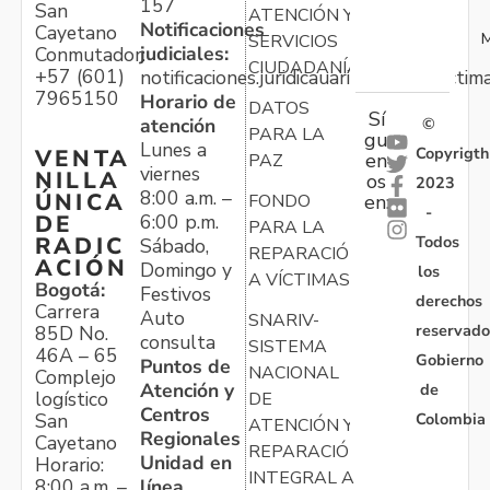
157
San
ATENCIÓN Y
Notificaciones
Cayetano
M
SERVICIOS
judiciales:
Conmutador:
CIUDADANÍA
+57 (601)
notificaciones.juridicauariv@unidadvictim
7965150
Horario de
DATOS
Sí
atención
©
PARA LA
gu
Lunes a
Copyrigth
VENTA
en
PAZ
viernes
NILLA
os
2023
8:00 a.m. –
ÚNICA
FONDO
en:
-
6:00 p.m.
DE
PARA LA
Todos
RADIC
Sábado,
REPARACIÓN
ACIÓN
Domingo y
los
A VÍCTIMAS
Bogotá:
Festivos
derechos
Carrera
Auto
SNARIV-
reservado
85D No.
consulta
SISTEMA
46A – 65
Gobierno
Puntos de
NACIONAL
Complejo
Atención y
de
logístico
DE
Centros
Colombia
San
ATENCIÓN Y
Regionales
Cayetano
REPARACIÓN
Unidad en
Horario:
INTEGRAL A
línea
8:00 a.m. –