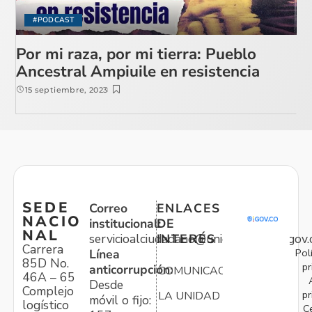
#PODCAST
Por mi raza, por mi tierra: Pueblo
Ancestral Ampiuile en resistencia
15 septiembre, 2023
SEDE
Correo
ENLACES
NACIO
institucional:
DE
NAL
servicioalciudadano@unidadvictimas.gov.
INTERÉS
Carrera
Pol
Línea
85D No.
pr
anticorrupción:
COMUNICACIONES
46A – 65
Desde
Complejo
pr
LA UNIDAD
móvil o fijo:
logístico
C