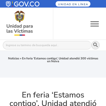
UNIDAD EN LÍNEA
Botón
Buscar:
Noticias
»
En feria ‘Estamos contigo’, Unidad atendió 300 víctimas
en Neiva
En feria ‘Estamos
contigo’, Unidad atendió