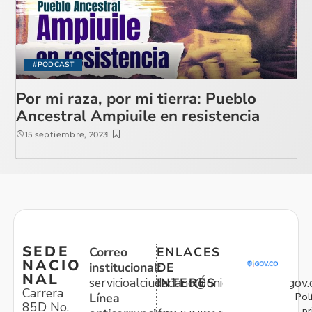
#PODCAST
Por mi raza, por mi tierra: Pueblo
Ancestral Ampiuile en resistencia
15 septiembre, 2023
SEDE
Correo
ENLACES
NACIO
institucional:
DE
NAL
servicioalciudadano@unidadvictimas.gov.
INTERÉS
Carrera
Pol
Línea
85D No.
pr