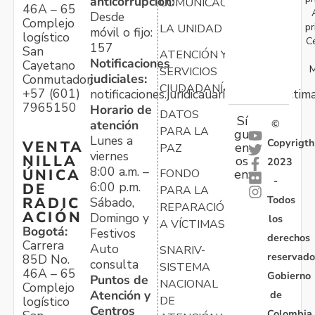
anticorrupción:
COMUNICACIONES
46A – 65
Desde
Complejo
pr
LA UNIDAD
móvil o fijo:
logístico
C
157
San
ATENCIÓN Y
Notificaciones
Cayetano
M
SERVICIOS
judiciales:
Conmutador:
CIUDADANÍA
+57 (601)
notificaciones.juridicauariv@unidadvictim
7965150
Horario de
DATOS
Sí
atención
©
PARA LA
gu
Lunes a
Copyrigth
VENTA
en
PAZ
viernes
NILLA
os
2023
8:00 a.m. –
ÚNICA
FONDO
en:
-
6:00 p.m.
DE
PARA LA
Todos
RADIC
Sábado,
REPARACIÓN
ACIÓN
Domingo y
los
A VÍCTIMAS
Bogotá:
Festivos
derechos
Carrera
Auto
SNARIV-
reservado
85D No.
consulta
SISTEMA
46A – 65
Gobierno
Puntos de
NACIONAL
Complejo
Atención y
de
logístico
DE
Centros
Colombia