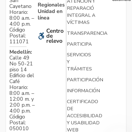
San
ATENCIÓN Y
Regionales
Cayetano
REPARACIÓN
Unidad en
Horario:
INTEGRAL A
línea
8:00 a.m. –
VÍCTIMAS
4:00 p.m.
Código
Centro
TRANSPARENCIA
Postal:
de
relevo
111071
PARTICIPA
Medellín:
SERVICIOS
Calle 49
Y
No 50-21
TRÁMITES
piso 14
Edificio del
PARTICIPACIÓN
Café
Horario:
INFORMACIÓN
8:00 a.m. –
12:00 m. y
CERTIFICADO
2:00 p.m. –
DE
4:00 p.m.
ACCESIBILIDAD
Código
Postal:
Y USABILIDAD
050010
WEB