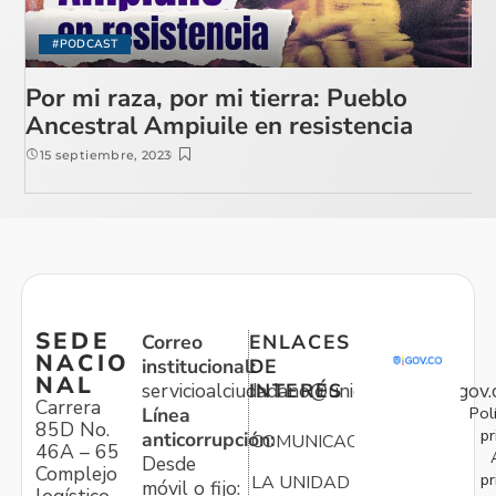
#PODCAST
Por mi raza, por mi tierra: Pueblo
Ancestral Ampiuile en resistencia
15 septiembre, 2023
SEDE
Correo
ENLACES
NACIO
institucional:
DE
NAL
servicioalciudadano@unidadvictimas.gov.
INTERÉS
Carrera
Pol
Línea
85D No.
pr
anticorrupción:
COMUNICACIONES
46A – 65
Desde
Complejo
pr
LA UNIDAD
móvil o fijo: