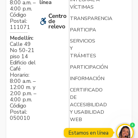
línea
8:00 a.m. –
VÍCTIMAS
4:00 p.m.
Código
Centro
TRANSPARENCIA
Postal:
de
relevo
111071
PARTICIPA
Medellín:
SERVICIOS
Calle 49
Y
No 50-21
TRÁMITES
piso 14
Edificio del
PARTICIPACIÓN
Café
Horario:
INFORMACIÓN
8:00 a.m. –
12:00 m. y
CERTIFICADO
2:00 p.m. –
DE
4:00 p.m.
ACCESIBILIDAD
Código
Postal:
Y USABILIDAD
050010
WEB
4
Estamos en línea