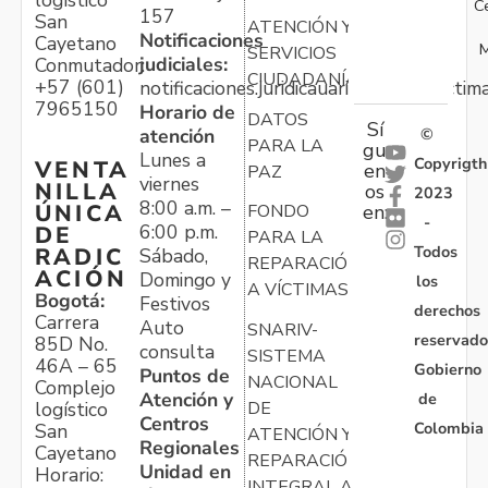
logístico
C
157
San
ATENCIÓN Y
Notificaciones
Cayetano
M
SERVICIOS
judiciales:
Conmutador:
CIUDADANÍA
+57 (601)
notificaciones.juridicauariv@unidadvictim
7965150
Horario de
DATOS
Sí
atención
©
PARA LA
gu
Lunes a
Copyrigth
VENTA
en
PAZ
viernes
NILLA
os
2023
8:00 a.m. –
ÚNICA
FONDO
en:
-
6:00 p.m.
DE
PARA LA
Todos
RADIC
Sábado,
REPARACIÓN
ACIÓN
Domingo y
los
A VÍCTIMAS
Bogotá:
Festivos
derechos
Carrera
Auto
SNARIV-
reservado
85D No.
consulta
SISTEMA
46A – 65
Gobierno
Puntos de
NACIONAL
Complejo
Atención y
de
logístico
DE
Centros
Colombia
San
ATENCIÓN Y
Regionales
Cayetano
REPARACIÓN
Unidad en
Horario:
INTEGRAL A