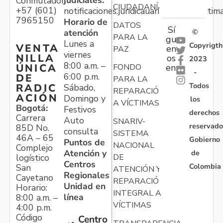
judiciales:
Conmutador:
CIUDADANÍA
+57 (601)
notificaciones.juridicauariv@unidadvictim
7965150
Horario de
DATOS
Sí
atención
©
PARA LA
gu
Lunes a
Copyrigth
VENTA
en
PAZ
viernes
NILLA
os
2023
8:00 a.m. –
ÚNICA
FONDO
en:
-
6:00 p.m.
DE
PARA LA
Todos
RADIC
Sábado,
REPARACIÓN
ACIÓN
Domingo y
los
A VÍCTIMAS
Bogotá:
Festivos
derechos
Carrera
Auto
SNARIV-
reservado
85D No.
consulta
SISTEMA
46A – 65
Gobierno
Puntos de
NACIONAL
Complejo
Atención y
de
logístico
DE
Centros
Colombia
San
ATENCIÓN Y
Regionales
Cayetano
REPARACIÓN
Unidad en
Horario:
INTEGRAL A
línea
8:00 a.m. –
VÍCTIMAS
4:00 p.m.
Código
Centro