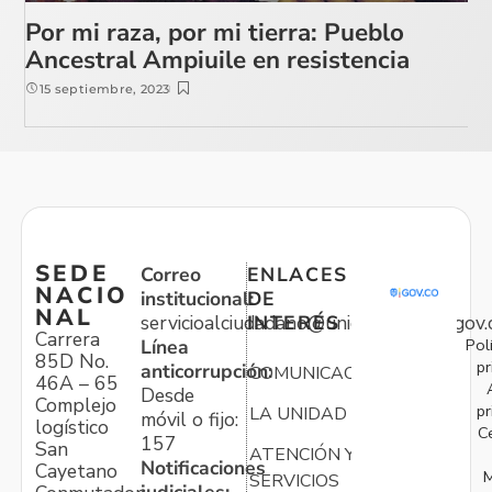
Por mi raza, por mi tierra: Pueblo
Ancestral Ampiuile en resistencia
15 septiembre, 2023
SEDE
Correo
ENLACES
NACIO
institucional:
DE
NAL
servicioalciudadano@unidadvictimas.gov.
INTERÉS
Carrera
Pol
Línea
85D No.
pr
anticorrupción:
COMUNICACIONES
46A – 65
Desde
Complejo
pr
LA UNIDAD
móvil o fijo:
logístico
C
157
San
ATENCIÓN Y
Notificaciones
Cayetano
M
SERVICIOS