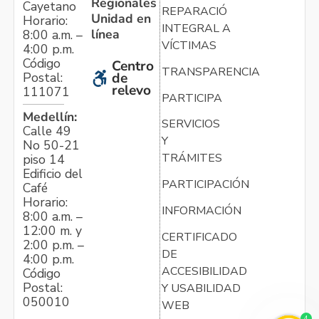
Regionales
Cayetano
REPARACIÓN
Unidad en
Horario:
INTEGRAL A
línea
8:00 a.m. –
VÍCTIMAS
4:00 p.m.
Código
Centro
TRANSPARENCIA
Postal:
de
relevo
111071
PARTICIPA
Medellín:
SERVICIOS
Calle 49
Y
No 50-21
TRÁMITES
piso 14
Edificio del
PARTICIPACIÓN
Café
Horario:
INFORMACIÓN
8:00 a.m. –
12:00 m. y
CERTIFICADO
2:00 p.m. –
DE
4:00 p.m.
ACCESIBILIDAD
Código
Postal:
Y USABILIDAD
050010
WEB
4