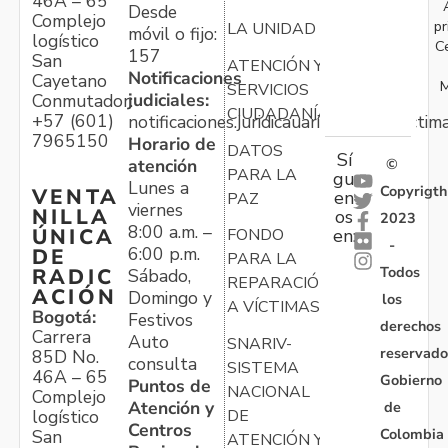
46A – 65
Desde
Complejo
pr
LA UNIDAD
móvil o fijo:
logístico
C
157
San
ATENCIÓN Y
Notificaciones
Cayetano
M
SERVICIOS
judiciales:
Conmutador:
CIUDADANÍA
+57 (601)
notificaciones.juridicauariv@unidadvictim
7965150
Horario de
DATOS
Sí
atención
©
PARA LA
gu
Lunes a
Copyrigth
VENTA
en
PAZ
viernes
NILLA
os
2023
8:00 a.m. –
ÚNICA
FONDO
en:
-
6:00 p.m.
DE
PARA LA
Todos
RADIC
Sábado,
REPARACIÓN
ACIÓN
Domingo y
los
A VÍCTIMAS
Bogotá:
Festivos
derechos
Carrera
Auto
SNARIV-
reservado
85D No.
consulta
SISTEMA
46A – 65
Gobierno
Puntos de
NACIONAL
Complejo
Atención y
de
logístico
DE
Centros
Colombia
San
ATENCIÓN Y