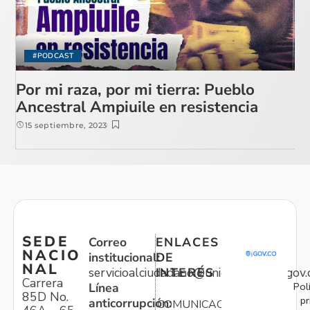
#PODCAST
Por mi raza, por mi tierra: Pueblo
Ancestral Ampiuile en resistencia
15 septiembre, 2023
SEDE
Correo
ENLACES
NACIO
institucional:
DE
NAL
servicioalciudadano@unidadvictimas.gov.
INTERÉS
Carrera
Pol
Línea
85D No.
pr
anticorrupción:
COMUNICACIONES