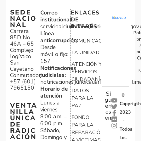
SEDE
Correo
ENLACES
NACIO
institucional:
DE
NAL
servicioalciudadano@unidadvictimas.gov.
INTERÉS
Carrera
Pol
Línea
85D No.
pr
anticorrupción:
COMUNICACIONES
46A – 65
Desde
Complejo
pr
LA UNIDAD
móvil o fijo:
logístico
C
157
San
ATENCIÓN Y
Notificaciones
Cayetano
M
SERVICIOS
judiciales:
Conmutador:
CIUDADANÍA
+57 (601)
notificaciones.juridicauariv@unidadvictim
7965150
Horario de
DATOS
Sí
atención
©
PARA LA
gu
Lunes a
Copyrigth
VENTA
en
PAZ
viernes
NILLA
os
2023
8:00 a.m. –
ÚNICA
FONDO
en:
-
6:00 p.m.
DE
PARA LA
Todos
RADIC
Sábado,
REPARACIÓN
ACIÓN
Domingo y
los
A VÍCTIMAS