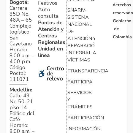
Bogotá:
Festivos
derechos
Carrera
Auto
SNARIV-
reservado
85D No.
consulta
SISTEMA
46A – 65
Gobierno
Puntos de
NACIONAL
Complejo
Atención y
de
logístico
DE
Centros
Colombia
San
ATENCIÓN Y
Regionales
Cayetano
REPARACIÓN
Unidad en
Horario:
INTEGRAL A
línea
8:00 a.m. –
VÍCTIMAS
4:00 p.m.
Código
Centro
TRANSPARENCIA
Postal:
de
relevo
111071
PARTICIPA
Medellín:
SERVICIOS
Calle 49
Y
No 50-21
TRÁMITES
piso 14
Edificio del
PARTICIPACIÓN
Café
Horario:
INFORMACIÓN
8:00 a.m. –