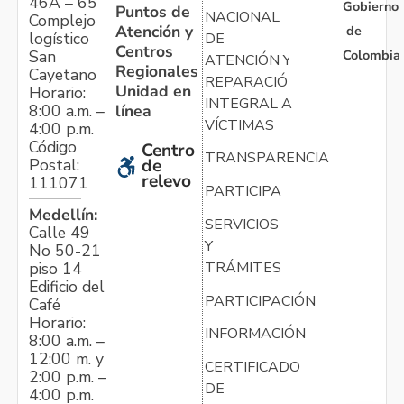
46A – 65
Gobierno
Puntos de
NACIONAL
Complejo
Atención y
de
logístico
DE
Centros
Colombia
San
ATENCIÓN Y
Regionales
Cayetano
REPARACIÓN
Unidad en
Horario:
INTEGRAL A
línea
8:00 a.m. –
VÍCTIMAS
4:00 p.m.
Código
Centro
TRANSPARENCIA
Postal:
de
relevo
111071
PARTICIPA
Medellín:
SERVICIOS
Calle 49
Y
No 50-21
TRÁMITES
piso 14
Edificio del
PARTICIPACIÓN
Café
Horario:
INFORMACIÓN
8:00 a.m. –
12:00 m. y
CERTIFICADO
2:00 p.m. –
DE
4:00 p.m.