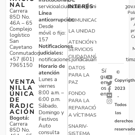
NAL
servicioalciudadano@unidadvictimas.gov.
INTERÉS
Carrera
Pol
Línea
85D No.
pr
anticorrupción:
COMUNICACIONES
46A – 65
Desde
Complejo
pr
LA UNIDAD
móvil o fijo:
logístico
C
157
San
ATENCIÓN Y
Notificaciones
Cayetano
M
SERVICIOS
judiciales:
Conmutador:
CIUDADANÍA
+57 (601)
notificaciones.juridicauariv@unidadvictim
7965150
Horario de
DATOS
Sí
atención
©
PARA LA
gu
Lunes a
Copyrigth
VENTA
en
PAZ
viernes
NILLA
os
2023
8:00 a.m. –
ÚNICA
FONDO
en:
-
6:00 p.m.
DE
PARA LA
Todos
RADIC
Sábado,
REPARACIÓN
ACIÓN
Domingo y
los
A VÍCTIMAS
Bogotá:
Festivos
derechos
Carrera
Auto
SNARIV-
reservado
85D No.
consulta
SISTEMA