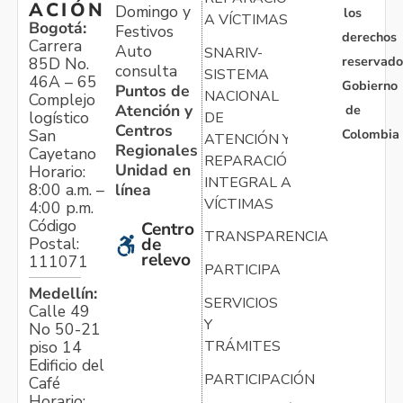
ACIÓN
Domingo y
los
A VÍCTIMAS
Bogotá:
Festivos
derechos
Carrera
Auto
SNARIV-
reservado
85D No.
consulta
SISTEMA
46A – 65
Gobierno
Puntos de
NACIONAL
Complejo
Atención y
de
logístico
DE
Centros
Colombia
San
ATENCIÓN Y
Regionales
Cayetano
REPARACIÓN
Unidad en
Horario:
INTEGRAL A
línea
8:00 a.m. –
VÍCTIMAS
4:00 p.m.
Código
Centro
TRANSPARENCIA
Postal:
de
relevo
111071
PARTICIPA
Medellín:
SERVICIOS
Calle 49
Y
No 50-21
TRÁMITES
piso 14
Edificio del
PARTICIPACIÓN
Café
Horario: