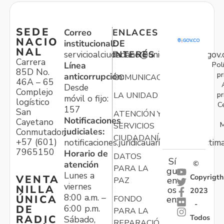
SEDE
Correo
ENLACES
NACIO
institucional:
DE
NAL
servicioalciudadano@unidadvictimas.gov.
INTERÉS
Carrera
Pol
Línea
85D No.
pr
anticorrupción:
COMUNICACIONES
46A – 65
Desde
Complejo
pr
LA UNIDAD
móvil o fijo:
logístico
C
157
San
ATENCIÓN Y
Notificaciones
Cayetano
M
SERVICIOS
judiciales:
Conmutador:
CIUDADANÍA
+57 (601)
notificaciones.juridicauariv@unidadvictim
7965150
Horario de
DATOS
Sí
atención
©
PARA LA
gu
Lunes a
Copyrigth
VENTA
en
PAZ
viernes
NILLA
os
2023
8:00 a.m. –
ÚNICA
FONDO
en:
-
6:00 p.m.
DE
PARA LA
Todos
RADIC
Sábado,
REPARACIÓN