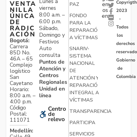
Lunes a
Copyrigth
VENTA
en
PAZ
viernes
NILLA
os
2023
8:00 a.m. –
ÚNICA
FONDO
en:
-
6:00 p.m.
DE
PARA LA
Todos
RADIC
Sábado,
REPARACIÓN
ACIÓN
Domingo y
los
A VÍCTIMAS
Bogotá:
Festivos
derechos
Carrera
Auto
SNARIV-
reservado
85D No.
consulta
SISTEMA
46A – 65
Gobierno
Puntos de
NACIONAL
Complejo
Atención y
de
logístico
DE
Centros
Colombia
San
ATENCIÓN Y
Regionales
Cayetano
REPARACIÓN
Unidad en
Horario:
INTEGRAL A
línea
8:00 a.m. –
VÍCTIMAS
4:00 p.m.
Código
Centro
TRANSPARENCIA
Postal:
de
relevo
111071
PARTICIPA
Medellín:
SERVICIOS
Calle 49