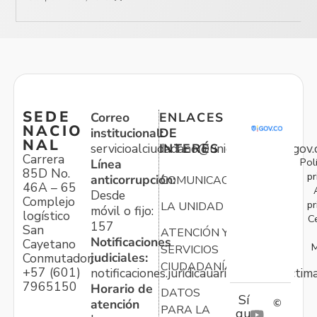
SEDE
Correo
ENLACES
NACIO
institucional:
DE
NAL
servicioalciudadano@unidadvictimas.gov.
INTERÉS
Carrera
Pol
Línea
85D No.
pr
anticorrupción:
COMUNICACIONES
46A – 65
Desde
Complejo
pr
LA UNIDAD
móvil o fijo:
logístico
C
157
San
ATENCIÓN Y
Notificaciones
Cayetano
M
SERVICIOS
judiciales:
Conmutador:
CIUDADANÍA
+57 (601)
notificaciones.juridicauariv@unidadvictim
7965150
Horario de
DATOS
Sí
atención
©
PARA LA
gu