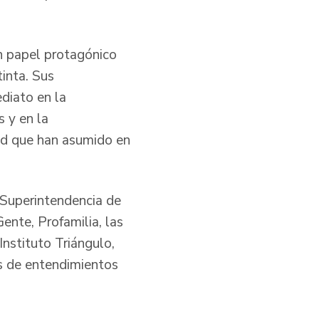
un papel protagónico
tinta. Sus
diato en la
s y en la
dad que han asumido en
 Superintendencia de
ente, Profamilia, las
nstituto Triángulo,
os de entendimientos