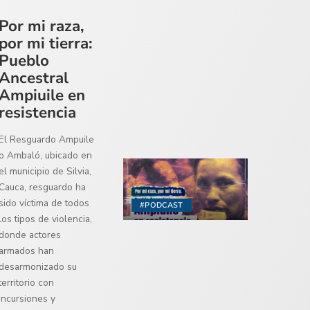
Por mi raza,
por mi tierra:
Pueblo
Ancestral
Ampiuile en
resistencia
El Resguardo Ampuile
o Ambaló, ubicado en
el municipio de Silvia,
Cauca, resguardo ha
sido víctima de todos
#PODCAST
los tipos de violencia,
donde actores
armados han
desarmonizado su
territorio con
incursiones y