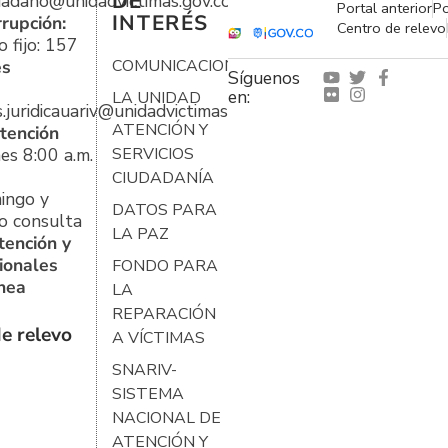
DE
udadano@unidadvictimas.gov.co
Portal anterior
Po
INTERÉS
rrupción:
Centro de relevo
 fijo: 157
es
COMUNICACIONES
Síguenos
en:
LA UNIDAD
s.juridicauariv@unidadvictimas.gov.co
ATENCIÓN Y
tención
es 8:00 a.m.
SERVICIOS
CIUDADANÍA
ingo y
DATOS PARA
o consulta
LA PAZ
tención y
ionales
FONDO PARA
ínea
LA
REPARACIÓN
e relevo
A VÍCTIMAS
SNARIV-
SISTEMA
NACIONAL DE
ATENCIÓN Y