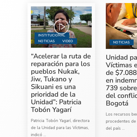
INSTITUCIONAL
NOTICIAS
VIDEO
NOTICIAS
“Acelerar la ruta de
Unidad pa
reparación para los
Víctimas 
pueblos Nukak,
de $7.088
Jiw, Tukano y
en indemn
Sikuani es una
739 sobre
prioridad de la
del confli
Unidad”: Patricia
Bogotá
Tobón Yagarí
Los recursos ben
Patricia Tobón Yagarí, directora
procedentes de 
de la Unidad para las Víctimas,
del país
...
indicó
...