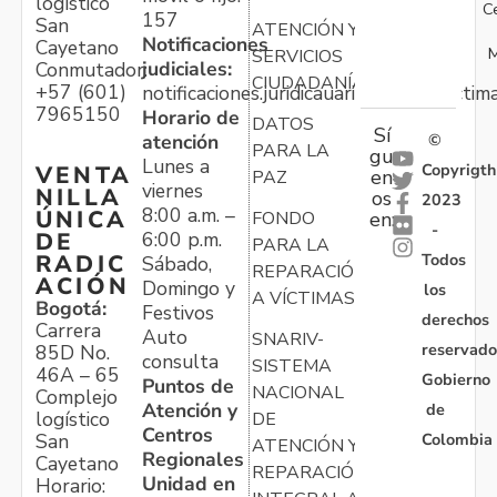
logístico
C
157
San
ATENCIÓN Y
Notificaciones
Cayetano
M
SERVICIOS
judiciales:
Conmutador:
CIUDADANÍA
+57 (601)
notificaciones.juridicauariv@unidadvictim
7965150
Horario de
DATOS
Sí
atención
©
PARA LA
gu
Lunes a
Copyrigth
VENTA
en
PAZ
viernes
NILLA
os
2023
8:00 a.m. –
ÚNICA
FONDO
en:
-
6:00 p.m.
DE
PARA LA
Todos
RADIC
Sábado,
REPARACIÓN
ACIÓN
Domingo y
los
A VÍCTIMAS
Bogotá:
Festivos
derechos
Carrera
Auto
SNARIV-
reservado
85D No.
consulta
SISTEMA
46A – 65
Gobierno
Puntos de
NACIONAL
Complejo
Atención y
de
logístico
DE
Centros
Colombia
San
ATENCIÓN Y
Regionales
Cayetano
REPARACIÓN
Unidad en
Horario: