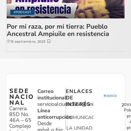
#PODCAST
Por mi raza, por mi tierra: Pueblo
Ancestral Ampiuile en resistencia
15 septiembre, 2023
SEDE
Correo
ENLACES
NACIO
institucional:
DE
NAL
servicioalciudadano@unidadvictimas.gov.
INTERÉS
Carrera
Pol
Línea
85D No.
pr
anticorrupción:
COMUNICACIONES
46A – 65
Desde
Complejo
pr
LA UNIDAD
móvil o fijo: