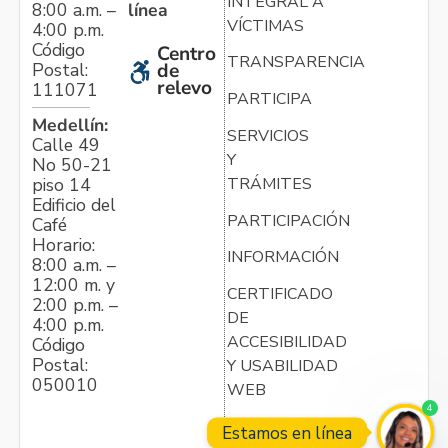
INTEGRAL A
línea
8:00 a.m. –
VÍCTIMAS
4:00 p.m.
Código
Centro
TRANSPARENCIA
Postal:
de
relevo
111071
PARTICIPA
Medellín:
SERVICIOS
Calle 49
Y
No 50-21
TRÁMITES
piso 14
Edificio del
PARTICIPACIÓN
Café
Horario:
INFORMACIÓN
8:00 a.m. –
12:00 m. y
CERTIFICADO
2:00 p.m. –
DE
4:00 p.m.
ACCESIBILIDAD
Código
Postal:
Y USABILIDAD
050010
WEB
4
Estamos en línea