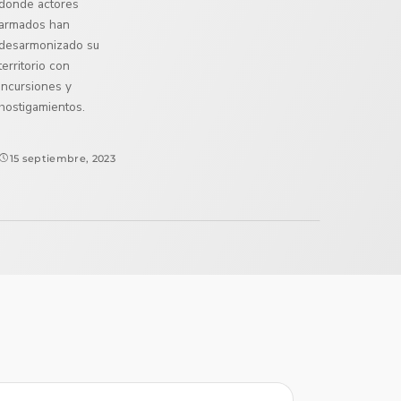
donde actores
armados han
desarmonizado su
territorio con
incursiones y
hostigamientos.
15 septiembre, 2023