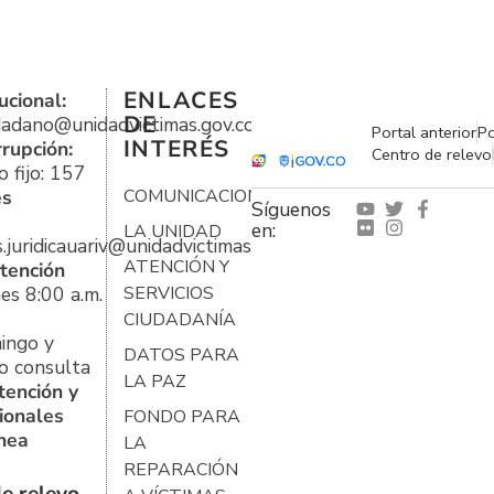
ENLACES
ucional:
DE
udadano@unidadvictimas.gov.co
Portal anterior
Po
INTERÉS
rrupción:
Centro de relevo
 fijo: 157
es
COMUNICACIONES
Síguenos
en:
LA UNIDAD
s.juridicauariv@unidadvictimas.gov.co
ATENCIÓN Y
tención
es 8:00 a.m.
SERVICIOS
CIUDADANÍA
ingo y
DATOS PARA
o consulta
LA PAZ
tención y
ionales
FONDO PARA
ínea
LA
REPARACIÓN