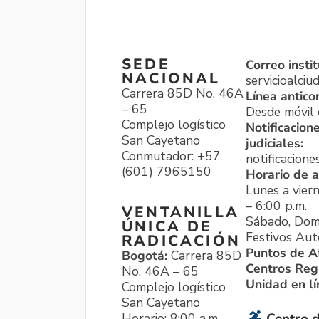
SEDE
Correo instit
NACIONAL
servicioalci
Carrera 85D No. 46A
Línea antico
– 65
Desde móvil o
Complejo logístico
Notificacion
San Cayetano
judiciales:
Conmutador: +57
notificacione
(601) 7965150
Horario de a
Lunes a viern
– 6:00 p.m.
VENTANILLA
Sábado, Dom
ÚNICA DE
Festivos Aut
RADICACIÓN
Puntos de A
Bogotá:
Carrera 85D
Centros Reg
No. 46A – 65
Unidad en l
Complejo logístico
San Cayetano
Horario: 8:00 a.m. –