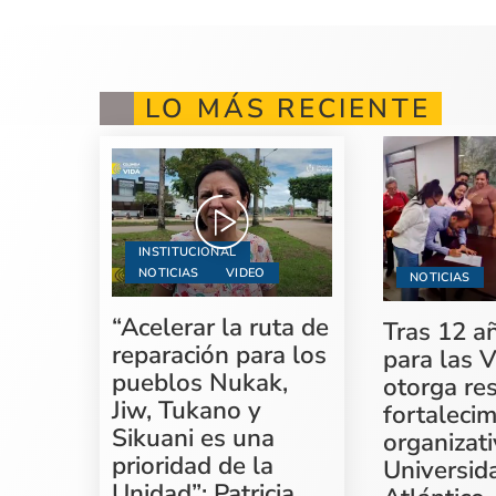
LO MÁS RECIENTE
INSTITUCIONAL
NOTICIAS
VIDEO
NOTICIAS
“Acelerar la ruta de
Tras 12 a
reparación para los
para las V
pueblos Nukak,
otorga re
Jiw, Tukano y
fortaleci
Sikuani es una
organizati
prioridad de la
Universid
Unidad”: Patricia