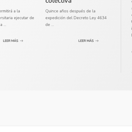
colectiva
mitirá a la
Quince años después de la
sitaria ejecutar de
expedición del Decreto Ley 4634
ma
...
de
...
LEER MÁS
LEER MÁS