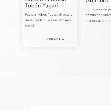
Atlántico
Tobón Yagarí
El mecanismo per
Patricia Tobón Yagarí, directora
comunidad univer
de la Unidad para las Víctimas,
manera autóno
indicó
...
LEER MÁS