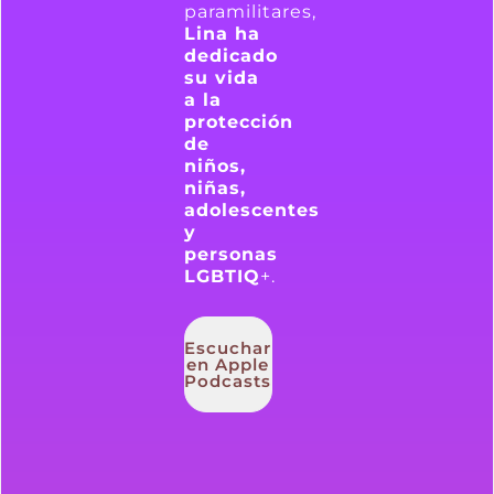
paramilitares,
Lina ha
dedicado
su vida
a la
protección
de
niños,
niñas,
adolescentes
y
personas
LGBTIQ
+.
Escuchar
en Apple
Podcasts