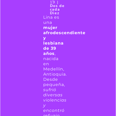
19 |
Dos de
cada
Diez
Lina es
una
mujer
afrodescendiente
y
lesbiana
de 39
años
,
nacida
en
Medellín,
Antioquia.
Desde
pequeña,
sufrió
diversas
violencias
y
encontró
refugio