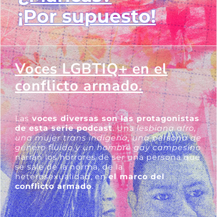
¡Por supuesto!
Voces LGBTIQ+ en el
conflicto armado.
Las
voces diversas son las protagonistas
de esta serie podcast
. Una
lesbiana afro,
una mujer trans indígena, una persona de
género fluido y un hombre gay campesino
narran los horrores de ser una persona que
se sale de la norma, de la
heterosexualidad, en
el marco del
conflicto armado
.