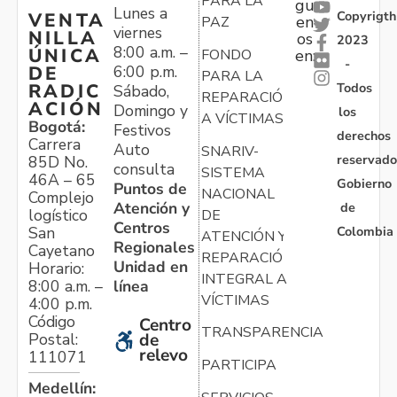
PARA LA
gu
Lunes a
Copyrigth
VENTA
en
PAZ
viernes
NILLA
os
2023
8:00 a.m. –
ÚNICA
FONDO
en:
-
6:00 p.m.
DE
PARA LA
Todos
RADIC
Sábado,
REPARACIÓN
ACIÓN
Domingo y
los
A VÍCTIMAS
Bogotá:
Festivos
derechos
Carrera
Auto
SNARIV-
reservado
85D No.
consulta
SISTEMA
46A – 65
Gobierno
Puntos de
NACIONAL
Complejo
Atención y
de
logístico
DE
Centros
Colombia
San
ATENCIÓN Y
Regionales
Cayetano
REPARACIÓN
Unidad en
Horario:
INTEGRAL A
línea
8:00 a.m. –
VÍCTIMAS
4:00 p.m.
Código
Centro
TRANSPARENCIA
Postal:
de
relevo
111071
PARTICIPA
Medellín: