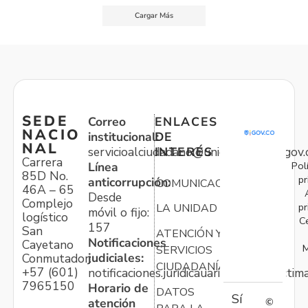
Cargar Más
SEDE
Correo
ENLACES
NACIO
institucional:
DE
NAL
servicioalciudadano@unidadvictimas.gov.
INTERÉS
Carrera
Pol
Línea
85D No.
pr
anticorrupción:
COMUNICACIONES
46A – 65
Desde
Complejo
pr
LA UNIDAD
móvil o fijo:
logístico
C
157
San
ATENCIÓN Y
Notificaciones
Cayetano
M
SERVICIOS
judiciales:
Conmutador:
CIUDADANÍA
+57 (601)
notificaciones.juridicauariv@unidadvictim
7965150
Horario de
DATOS
Sí
atención
©