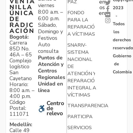
VENTA
en
PAZ
viernes
NILLA
os
2023
8:00 a.m. –
ÚNICA
FONDO
en:
-
6:00 p.m.
DE
PARA LA
Todos
RADIC
Sábado,
REPARACIÓN
ACIÓN
Domingo y
los
A VÍCTIMAS
Bogotá:
Festivos
derechos
Carrera
Auto
SNARIV-
reservado
85D No.
consulta
SISTEMA
46A – 65
Gobierno
Puntos de
NACIONAL
Complejo
Atención y
de
logístico
DE
Centros
Colombia
San
ATENCIÓN Y
Regionales
Cayetano
REPARACIÓN
Unidad en
Horario:
INTEGRAL A
línea
8:00 a.m. –
VÍCTIMAS
4:00 p.m.
Código
Centro
TRANSPARENCIA
Postal:
de
relevo
111071
PARTICIPA
Medellín:
SERVICIOS
Calle 49