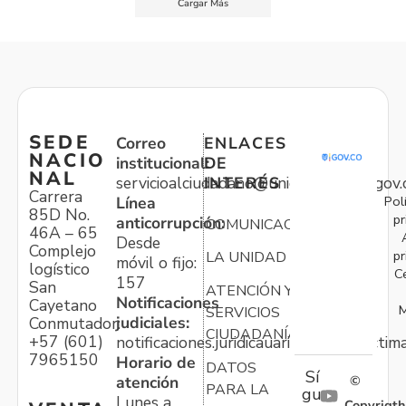
Cargar Más
SEDE
Correo
ENLACES
NACIO
institucional:
DE
NAL
servicioalciudadano@unidadvictimas.gov.
INTERÉS
Carrera
Pol
Línea
85D No.
pr
anticorrupción:
COMUNICACIONES
46A – 65
Desde
Complejo
pr
LA UNIDAD
móvil o fijo:
logístico
C
157
San
ATENCIÓN Y
Notificaciones
Cayetano
M
SERVICIOS
judiciales:
Conmutador:
CIUDADANÍA
+57 (601)
notificaciones.juridicauariv@unidadvictim
7965150
Horario de
DATOS
Sí
atención
©
PARA LA
gu
Lunes a
Copyrigth