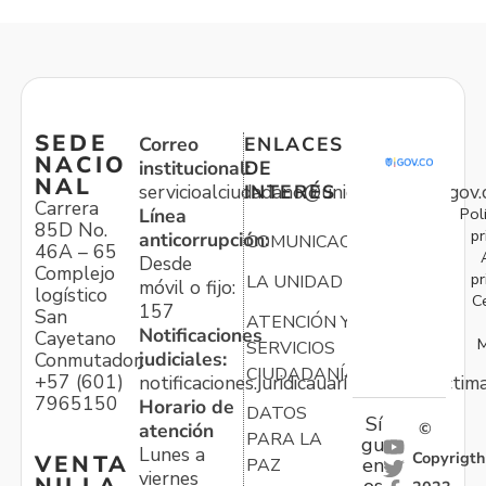
SEDE
Correo
ENLACES
NACIO
institucional:
DE
NAL
servicioalciudadano@unidadvictimas.gov.
INTERÉS
Carrera
Pol
Línea
85D No.
pr
anticorrupción:
COMUNICACIONES
46A – 65
Desde
Complejo
pr
LA UNIDAD
móvil o fijo:
logístico
C
157
San
ATENCIÓN Y
Notificaciones
Cayetano
M
SERVICIOS
judiciales:
Conmutador:
CIUDADANÍA
+57 (601)
notificaciones.juridicauariv@unidadvictim
7965150
Horario de
DATOS
Sí
atención
©
PARA LA
gu
Lunes a
Copyrigth
VENTA
en
PAZ
viernes
NILLA