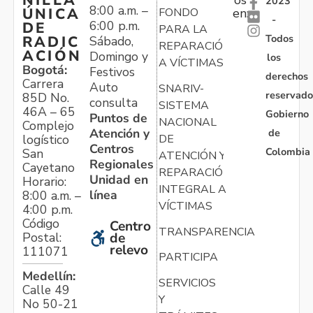
os
2023
8:00 a.m. –
ÚNICA
FONDO
en:
-
6:00 p.m.
DE
PARA LA
Todos
RADIC
Sábado,
REPARACIÓN
ACIÓN
Domingo y
los
A VÍCTIMAS
Bogotá:
Festivos
derechos
Carrera
Auto
SNARIV-
reservado
85D No.
consulta
SISTEMA
46A – 65
Gobierno
Puntos de
NACIONAL
Complejo
Atención y
de
logístico
DE
Centros
Colombia
San
ATENCIÓN Y
Regionales
Cayetano
REPARACIÓN
Unidad en
Horario:
INTEGRAL A
línea
8:00 a.m. –
VÍCTIMAS
4:00 p.m.
Código
Centro
TRANSPARENCIA
Postal:
de
relevo
111071
PARTICIPA
Medellín:
SERVICIOS
Calle 49
Y
No 50-21