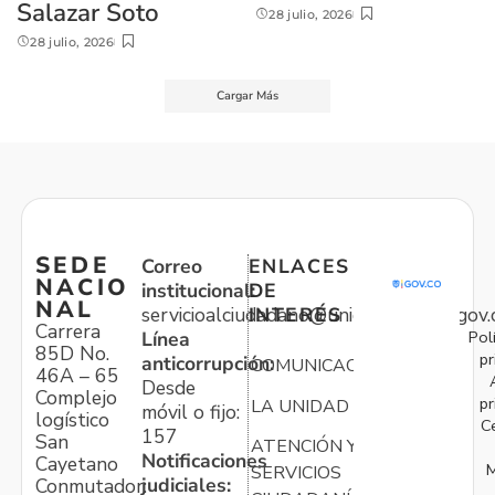
Salazar Soto
28 julio, 2026
28 julio, 2026
Cargar Más
SEDE
Correo
ENLACES
NACIO
institucional:
DE
NAL
servicioalciudadano@unidadvictimas.gov.
INTERÉS
Carrera
Pol
Línea
85D No.
pr
anticorrupción:
COMUNICACIONES
46A – 65
Desde
Complejo
pr
LA UNIDAD
móvil o fijo:
logístico
C
157
San
ATENCIÓN Y
Notificaciones
Cayetano
M
SERVICIOS
judiciales:
Conmutador: