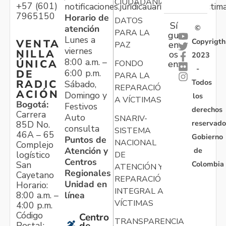
CIUDADANÍA
+57 (601)
notificaciones.juridicauariv@unidadvictim
7965150
Horario de
DATOS
Sí
atención
©
PARA LA
gu
Lunes a
Copyrigth
VENTA
en
PAZ
viernes
NILLA
os
2023
8:00 a.m. –
ÚNICA
FONDO
en:
-
6:00 p.m.
DE
PARA LA
Todos
RADIC
Sábado,
REPARACIÓN
ACIÓN
Domingo y
los
A VÍCTIMAS
Bogotá:
Festivos
derechos
Carrera
Auto
SNARIV-
reservado
85D No.
consulta
SISTEMA
46A – 65
Gobierno
Puntos de
NACIONAL
Complejo
Atención y
de
logístico
DE
Centros
Colombia
San
ATENCIÓN Y
Regionales
Cayetano
REPARACIÓN
Unidad en
Horario:
INTEGRAL A
línea
8:00 a.m. –
VÍCTIMAS
4:00 p.m.
Código
Centro
TRANSPARENCIA
Postal: