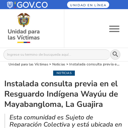
UNIDAD EN LÍNEA
Botón
Buscar:
Unidad para las Víctimas
>
Noticias
>
Instalada consulta previa en el Resguardo Indígena Wayúu de Mayabangloma, La Guajira
NOTICIAS
Instalada consulta previa en el
Resguardo Indígena Wayúu de
Mayabangloma, La Guajira
Esta comunidad es Sujeto de
Reparación Colectiva y está ubicada en