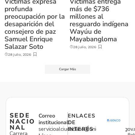
Víctimas expresa
Víctimas entrega
profunda
más de $736
preocupación por la
millones al
desaparición del
resguardo indígena
consejero de paz
Wayúu de
Samuel Enrique
Mayabangloma
Salazar Soto
28 julio, 2026
28 julio, 2026
Cargar Más
SEDE
Correo
ENLACES
NACIO
institucional:
DE
NAL
servicioalciudadano@unidadvictimas.gov.
INTERÉS
Carrera
Pol