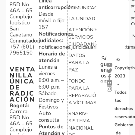
Línea
85D No.
pr
anticorrupción:
COMUNICACIONES
46A – 65
Desde
Complejo
pr
LA UNIDAD
móvil o fijo:
logístico
C
157
San
ATENCIÓN Y
Notificaciones
Cayetano
M
SERVICIOS
judiciales:
Conmutador:
CIUDADANÍA
+57 (601)
notificaciones.juridicauariv@unidadvictim
7965150
Horario de
DATOS
Sí
atención
©
PARA LA
gu
Lunes a
Copyrigth
VENTA
en
PAZ
viernes
NILLA
os
2023
8:00 a.m. –
ÚNICA
FONDO
en:
-
6:00 p.m.
DE
PARA LA
Todos
RADIC
Sábado,
REPARACIÓN
ACIÓN
Domingo y
los
A VÍCTIMAS
Bogotá:
Festivos
derechos
Carrera
Auto
SNARIV-
reservado
85D No.
consulta
SISTEMA
46A – 65
Gobierno
Puntos de
NACIONAL
Complejo
Atención y
de