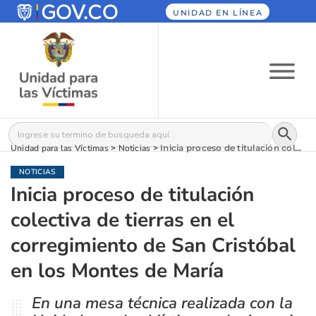
UNIDAD EN LÍNEA
Botón
Buscar:
Unidad para las Víctimas
>
Noticias
>
Inicia proceso de titulación colectiva de tierras en el corregimiento de San Cristóbal en los Montes de María
NOTICIAS
Inicia proceso de titulación
colectiva de tierras en el
corregimiento de San Cristóbal
en los Montes de María
En una mesa técnica realizada con la