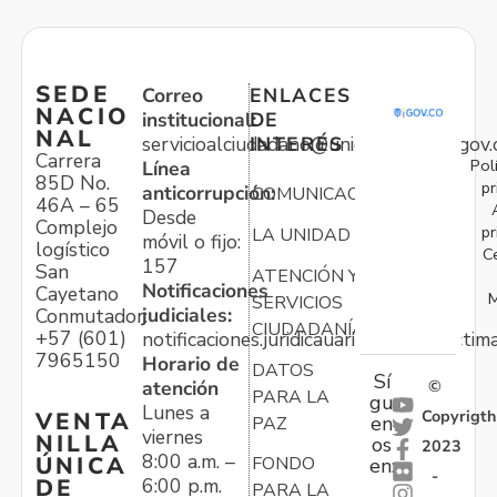
SEDE
Correo
ENLACES
NACIO
institucional:
DE
NAL
servicioalciudadano@unidadvictimas.gov.
INTERÉS
Carrera
Pol
Línea
85D No.
pr
anticorrupción:
COMUNICACIONES
46A – 65
Desde
Complejo
pr
LA UNIDAD
móvil o fijo:
logístico
C
157
San
ATENCIÓN Y
Notificaciones
Cayetano
M
SERVICIOS
judiciales:
Conmutador:
CIUDADANÍA
+57 (601)
notificaciones.juridicauariv@unidadvictim
7965150
Horario de
DATOS
Sí
atención
©
PARA LA
gu
Lunes a
Copyrigth
VENTA
en
PAZ
viernes
NILLA
os
2023
8:00 a.m. –
ÚNICA
FONDO
en:
-
6:00 p.m.
DE
PARA LA