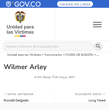
UNIDAD EN LÍNEA
Botón
Buscar:
Unidad para las Víctimas
>
Funcionarios
>
FUERA DE BOGOTA
>
Wilmer 
Wilmer Arley
0 Min Read
25 mayo, 2017
NOTA ANTERIOR
SIGUIENTE NOTA
Ronald Delgado
Lucy Yised