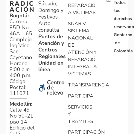
Todos
RADIC
Sábado,
REPARACIÓN
ACIÓN
Domingo y
los
A VÍCTIMAS
Bogotá:
Festivos
derechos
Carrera
Auto
SNARIV-
reservado
85D No.
consulta
SISTEMA
46A – 65
Gobierno
Puntos de
NACIONAL
Complejo
Atención y
de
logístico
DE
Centros
Colombia
San
ATENCIÓN Y
Regionales
Cayetano
REPARACIÓN
Unidad en
Horario:
INTEGRAL A
línea
8:00 a.m. –
VÍCTIMAS
4:00 p.m.
Código
Centro
TRANSPARENCIA
Postal:
de
relevo
111071
PARTICIPA
Medellín:
SERVICIOS
Calle 49
Y
No 50-21
TRÁMITES
piso 14
Edificio del
PARTICIPACIÓN
Café