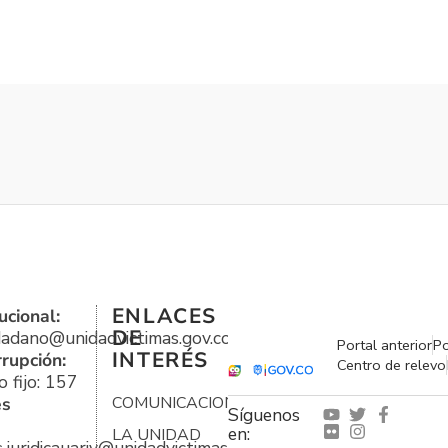
ENLACES
ucional:
DE
udadano@unidadvictimas.gov.co
Portal anterior
Po
INTERÉS
rrupción:
Centro de relevo
 fijo: 157
es
COMUNICACIONES
Síguenos
en:
LA UNIDAD