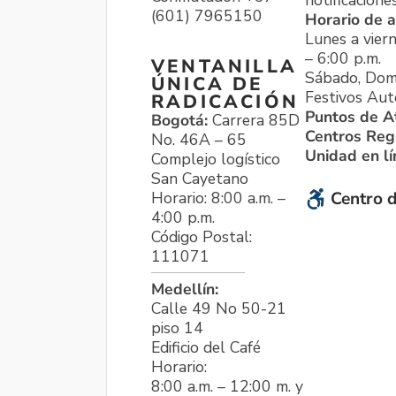
notificacione
(601) 7965150
Horario de a
Lunes a viern
– 6:00 p.m.
VENTANILLA
Sábado, Dom
ÚNICA DE
Festivos Aut
RADICACIÓN
Puntos de A
Bogotá:
Carrera 85D
Centros Reg
No. 46A – 65
Unidad en l
Complejo logístico
San Cayetano
Horario: 8:00 a.m. –
Centro d
4:00 p.m.
Código Postal:
111071
Medellín:
Calle 49 No 50-21
piso 14
Edificio del Café
Horario:
8:00 a.m. – 12:00 m. y