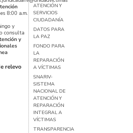
s.juridicauariv@unidadvictimas.gov.co
ATENCIÓN Y
tención
es 8:00 a.m.
SERVICIOS
CIUDADANÍA
ingo y
DATOS PARA
o consulta
LA PAZ
tención y
ionales
FONDO PARA
ínea
LA
REPARACIÓN
e relevo
A VÍCTIMAS
SNARIV-
SISTEMA
NACIONAL DE
ATENCIÓN Y
REPARACIÓN
INTEGRAL A
VÍCTIMAS
TRANSPARENCIA