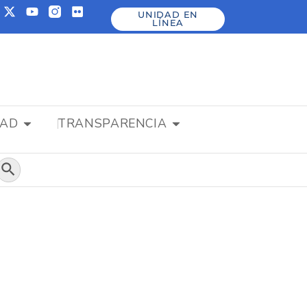
UNIDAD EN
LÍNEA
DAD
TRANSPARENCIA
Botón de búsqueda