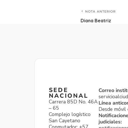
NOTA ANTERIOR
Diana Beatriz
SEDE
Correo instit
NACIONAL
servicioalci
Carrera 85D No. 46A
Línea antico
– 65
Desde móvil o
Complejo logístico
Notificacion
San Cayetano
judiciales:
Conmutador: +57