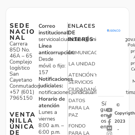
SEDE
Correo
ENLACES
NACIO
institucional:
DE
NAL
servicioalciudadano@unidadvictimas.gov.
INTERÉS
Carrera
Pol
Línea
85D No.
pr
anticorrupción:
COMUNICACIONES
46A – 65
Desde
Complejo
pr
LA UNIDAD
móvil o fijo:
logístico
C
157
San
ATENCIÓN Y
Notificaciones
Cayetano
M
SERVICIOS
judiciales:
Conmutador:
CIUDADANÍA
+57 (601)
notificaciones.juridicauariv@unidadvictim
7965150
Horario de
DATOS
Sí
atención
©
PARA LA
gu
Lunes a
Copyrigth
VENTA
en
PAZ
viernes
NILLA
os
2023
8:00 a.m. –
ÚNICA
FONDO
en:
-
6:00 p.m.
DE
PARA LA