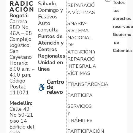
Todos
RADIC
Sábado,
REPARACIÓN
ACIÓN
Domingo y
los
A VÍCTIMAS
Bogotá:
Festivos
derechos
Carrera
Auto
SNARIV-
reservado
85D No.
consulta
SISTEMA
46A – 65
Gobierno
Puntos de
NACIONAL
Complejo
Atención y
de
logístico
DE
Centros
Colombia
San
ATENCIÓN Y
Regionales
Cayetano
REPARACIÓN
Unidad en
Horario:
INTEGRAL A
línea
8:00 a.m. –
VÍCTIMAS
4:00 p.m.
Código
Centro
TRANSPARENCIA
Postal:
de
relevo
111071
PARTICIPA
Medellín:
SERVICIOS
Calle 49
Y
No 50-21
TRÁMITES
piso 14
Edificio del
PARTICIPACIÓN
Café