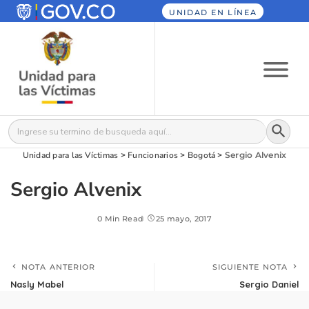
UNIDAD EN LÍNEA
Botón
Buscar:
Unidad para las Víctimas
>
Funcionarios
>
Bogotá
>
Sergio Alvenix
Sergio Alvenix
0 Min Read
25 mayo, 2017
NOTA ANTERIOR
SIGUIENTE NOTA
Nasly Mabel
Sergio Daniel