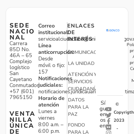
SEDE
Correo
ENLACES
NACIO
institucional:
DE
NAL
servicioalciudadano@unidadvictimas.gov.
INTERÉS
Carrera
Pol
Línea
85D No.
pr
anticorrupción:
COMUNICACIONES
46A – 65
Desde
Complejo
pr
LA UNIDAD
móvil o fijo:
logístico
C
157
San
ATENCIÓN Y
Notificaciones
Cayetano
M
SERVICIOS
judiciales:
Conmutador:
CIUDADANÍA
+57 (601)
notificaciones.juridicauariv@unidadvictim
7965150
Horario de
DATOS
Sí
atención
©
PARA LA
gu
Lunes a
Copyrigth
VENTA
en
PAZ
viernes
NILLA
os
2023
8:00 a.m. –
ÚNICA
FONDO
en:
-
6:00 p.m.
DE
PARA LA