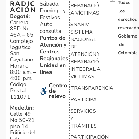
Todos
RADIC
Sábado,
REPARACIÓN
ACIÓN
Domingo y
los
A VÍCTIMAS
Bogotá:
Festivos
derechos
Carrera
Auto
SNARIV-
reservado
85D No.
consulta
SISTEMA
46A – 65
Gobierno
Puntos de
NACIONAL
Complejo
Atención y
de
logístico
DE
Centros
Colombia
San
ATENCIÓN Y
Regionales
Cayetano
REPARACIÓN
Unidad en
Horario:
INTEGRAL A
línea
8:00 a.m. –
VÍCTIMAS
4:00 p.m.
Código
Centro
TRANSPARENCIA
Postal:
de
relevo
111071
PARTICIPA
Medellín:
SERVICIOS
Calle 49
Y
No 50-21
TRÁMITES
piso 14
Edificio del
PARTICIPACIÓN
Café