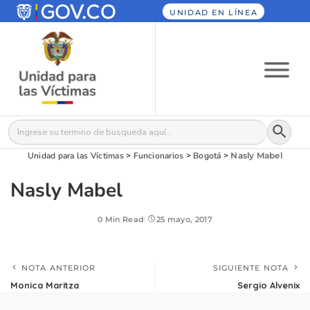
UNIDAD EN LÍNEA
Botón
Buscar:
Unidad para las Víctimas
>
Funcionarios
>
Bogotá
>
Nasly Mabel
Nasly Mabel
0 Min Read
25 mayo, 2017
NOTA ANTERIOR
SIGUIENTE NOTA
Monica Maritza
Sergio Alvenix