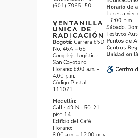
notificacione
(601) 7965150
Horario de a
Lunes a viern
– 6:00 p.m.
VENTANILLA
Sábado, Dom
ÚNICA DE
Festivos Aut
RADICACIÓN
Puntos de A
Bogotá:
Carrera 85D
Centros Reg
No. 46A – 65
Unidad en l
Complejo logístico
San Cayetano
Horario: 8:00 a.m. –
Centro d
4:00 p.m.
Código Postal:
111071
Medellín:
Calle 49 No 50-21
piso 14
Edificio del Café
Horario:
8:00 a.m. – 12:00 m. y