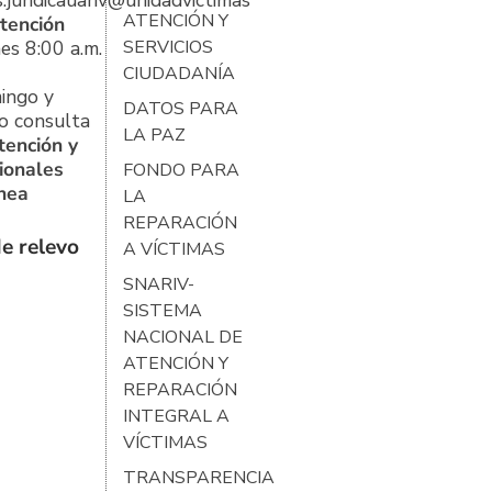
s.juridicauariv@unidadvictimas.gov.co
ATENCIÓN Y
tención
es 8:00 a.m.
SERVICIOS
CIUDADANÍA
ingo y
DATOS PARA
o consulta
LA PAZ
tención y
ionales
FONDO PARA
ínea
LA
REPARACIÓN
e relevo
A VÍCTIMAS
SNARIV-
SISTEMA
NACIONAL DE
ATENCIÓN Y
REPARACIÓN
INTEGRAL A
VÍCTIMAS
TRANSPARENCIA