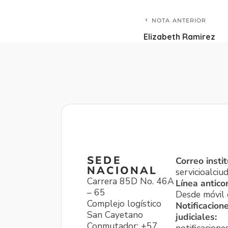
NOTA ANTERIOR
Elizabeth Ramirez
SEDE
Correo instit
NACIONAL
servicioalci
Carrera 85D No. 46A
Línea antico
– 65
Desde móvil o
Complejo logístico
Notificacion
San Cayetano
judiciales:
Conmutador: +57