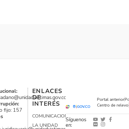
ENLACES
ucional:
DE
udadano@unidadvictimas.gov.co
Portal anterior
Po
INTERÉS
rrupción:
Centro de relevo
 fijo: 157
es
COMUNICACIONES
Síguenos
en:
LA UNIDAD