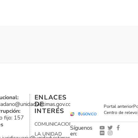
ENLACES
ucional:
DE
udadano@unidadvictimas.gov.co
Portal anterior
Po
INTERÉS
rrupción:
Centro de relevo
 fijo: 157
es
COMUNICACIONES
Síguenos
en:
LA UNIDAD