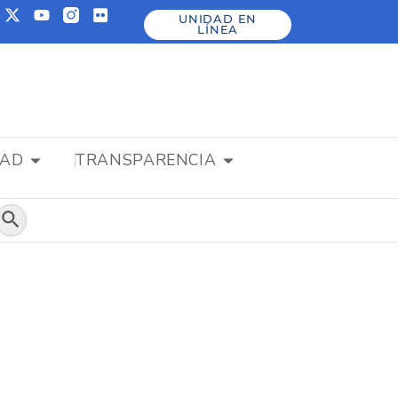
UNIDAD EN
LÍNEA
DAD
TRANSPARENCIA
Botón de búsqueda