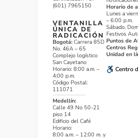
notificacione
(601) 7965150
Horario de a
Lunes a viern
– 6:00 p.m.
VENTANILLA
Sábado, Dom
ÚNICA DE
Festivos Aut
RADICACIÓN
Puntos de A
Bogotá:
Carrera 85D
Centros Reg
No. 46A – 65
Unidad en l
Complejo logístico
San Cayetano
Horario: 8:00 a.m. –
Centro d
4:00 p.m.
Código Postal:
111071
Medellín:
Calle 49 No 50-21
piso 14
Edificio del Café
Horario:
8:00 a.m. – 12:00 m. y