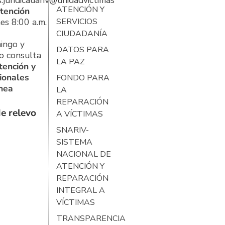
s.juridicauariv@unidadvictimas.gov.co
ATENCIÓN Y
tención
es 8:00 a.m.
SERVICIOS
CIUDADANÍA
ingo y
DATOS PARA
o consulta
LA PAZ
tención y
ionales
FONDO PARA
ínea
LA
REPARACIÓN
e relevo
A VÍCTIMAS
SNARIV-
SISTEMA
NACIONAL DE
ATENCIÓN Y
REPARACIÓN
INTEGRAL A
VÍCTIMAS
TRANSPARENCIA