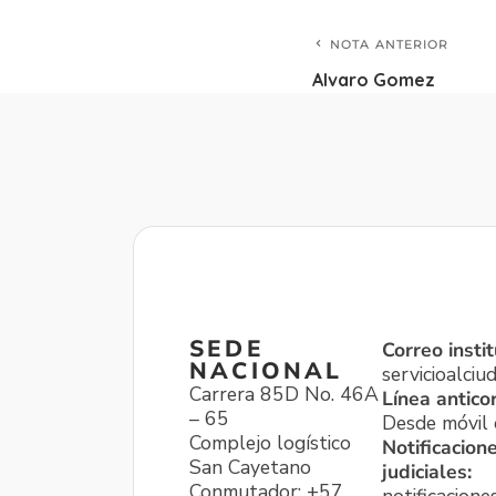
NOTA ANTERIOR
Alvaro Gomez
SEDE
Correo instit
NACIONAL
servicioalci
Carrera 85D No. 46A
Línea antico
– 65
Desde móvil o
Complejo logístico
Notificacion
San Cayetano
judiciales:
Conmutador: +57